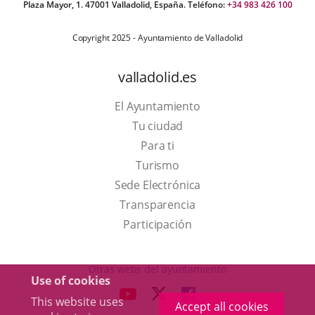
Plaza Mayor, 1. 47001 Valladolid, España. Teléfono:
+34 983 426 100
Copyright 2025 - Ayuntamiento de Valladolid
valladolid.es
El Ayuntamiento
Tu ciudad
Para ti
This
Turismo
link
Link
Sede Electrónica
will
to
Transparencia
open
external
Participación
in
application.
a
Otras webs del ayuntamiento
Use of cookies
pop-
aderSocial
LINK
LINK
LINK
This website uses
up
Accept all cookies
TO
TO
TO