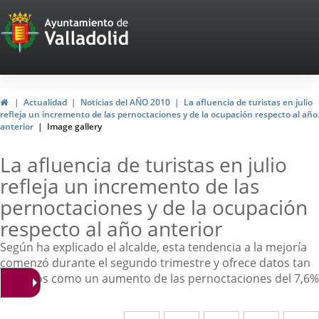
Portal
Web
del
Ayuntamiento
Home
Actualidad
Noticias del AÑO 2010
La afluencia de turistas en julio
refleja un incremento de las pernoctaciones y de la ocupación respecto al año
de
anterior
Image gallery
Valladolid
La afluencia de turistas en julio
refleja un incremento de las
pernoctaciones y de la ocupación
respecto al año anterior
Según ha explicado el alcalde, esta tendencia a la mejoría
comenzó durante el segundo trimestre y ofrece datos tan
positivos como un aumento de las pernoctaciones del 7,6%