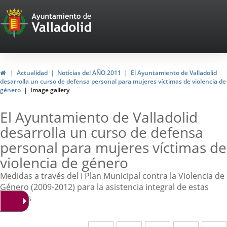
Portal
Web
del
Ayuntamiento
Home
Actualidad
Noticias del AÑO 2011
El Ayuntamiento de Valladolid
desarrolla un curso de defensa personal para mujeres víctimas de violencia de
de
género
Image gallery
Valladolid
El Ayuntamiento de Valladolid
desarrolla un curso de defensa
personal para mujeres víctimas de
violencia de género
Medidas a través del I Plan Municipal contra la Violencia de
Género (2009-2012) para la asistencia integral de estas
mujeres