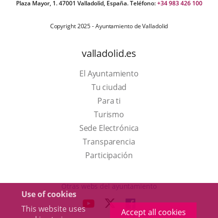
Plaza Mayor, 1. 47001 Valladolid, España. Teléfono:
+34 983 426 100
Copyright 2025 - Ayuntamiento de Valladolid
valladolid.es
El Ayuntamiento
Tu ciudad
Para ti
This
Turismo
link
Link
Sede Electrónica
will
to
Transparencia
open
external
Participación
in
application.
a
Otras webs del ayuntamiento
Use of cookies
pop-
aderSocial
LINK
LINK
LINK
This website uses
up
Accept all cookies
TO
TO
TO