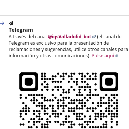
Telegram
Enlace
A través del canal
@iqsValladolid_bot
(el canal de
a
Telegram es exclusivo para la presentación de
una
reclamaciones y sugerencias, utilice otros canales para
aplicación
Enla
información y otras comunicaciones).
Pulse aquí
externa.
a
una
apli
exte