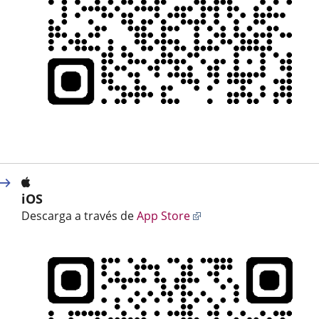
iOS
Enlace
Descarga a través de
App Store
a
una
aplicación
externa.