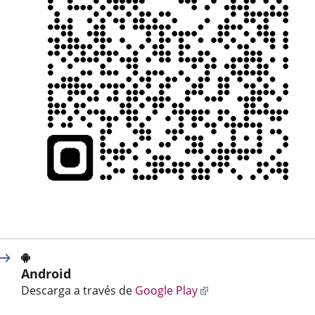
Android
Enlace
Descarga a través de
Google Play
a