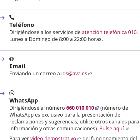
Teléfono
Dirigiéndose a los servicios de
atención telefónica 010
.
Lunes a Domingo de 8:00 a 22:00 horas.
Email
Enlace
Enviando un correo a
iqs@ava.es
a
una
aplicación
WhatsApp
externa.
Enlace
Dirigiéndose al número
660 010 010
(número de
a
WhatsApp es exclusivo para la presentación de
una
reclamaciones y sugerencias, utilice otros canales para
aplicación
Enla
información y otras comunicaciones).
Pulse aquí
.
externa.
a
Enlace
Para ver
vídeo demostrativo
del funcionamiento del