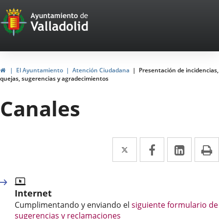
Portal
Jump to content
Web
del
Ayuntamiento
Home
El Ayuntamiento
Atención Ciudadana
Presentación de incidencias,
quejas, sugerencias y agradecimientos
de
Canales
Valladolid
Twitter
Enlace
Facebook
Enlace
Linked
Enlace
P
a
a
a
una
una
una
Internet
aplicación
aplicación
aplica
Cumplimentando y enviando el
siguiente formulario de
externa.
externa.
extern
sugerencias y reclamaciones