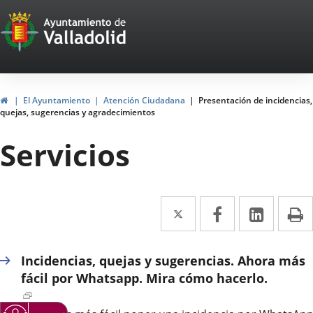
Portal
Jump to content
Web
del
Ayuntamiento
Home
El Ayuntamiento
Atención Ciudadana
Presentación de incidencias,
quejas, sugerencias y agradecimientos
de
Servicios
Valladolid
Twitter
Enlace
Facebook
Enlace
Linked
Enlace
P
a
a
a
una
una
una
Incidencias, quejas y sugerencias. Ahora más
aplicación
aplicación
aplica
fácil por Whatsapp. Mira cómo hacerlo.
Enlace
externa.
externa.
extern
a