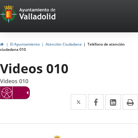
Portal
Jump to content
Web
del
Ayuntamiento
Home
El Ayuntamiento
Atención Ciudadana
Teléfono de atención
ciudadana 010
de
Videos 010
Valladolid
Videos 010
Twitter
Enlace
Facebook
Enlace
Linked
Enlace
P
a
a
a
una
una
una
aplicación
aplicación
aplica