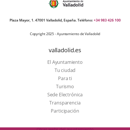
externa.
externa.
extern
Plaza Mayor, 1. 47001 Valladolid, España. Teléfono:
+34 983 426 100
Copyright 2025 - Ayuntamiento de Valladolid
valladolid.es
El Ayuntamiento
Tu ciudad
Para ti
This
Turismo
link
Link
Sede Electrónica
will
to
Transparencia
open
external
Participación
in
application.
a
Otras webs del ayuntamiento