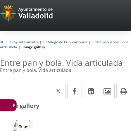
Portal
Web
del
Ayuntamiento
Home
El Ayuntamiento
Catálogo de Publicaciones
Entre pan y bola. Vida
articulada
Image gallery
de
Valladolid
Entre pan y bola. Vida articulada
Entre pan y bola. Vida articulada
Twitter
Enlace
Facebook
Enlace
Linkedin
Enlace
Image
P
a
a
a
Image gallery
una
una
una
aplicación
aplicación
aplicación
externa.
externa.
externa.