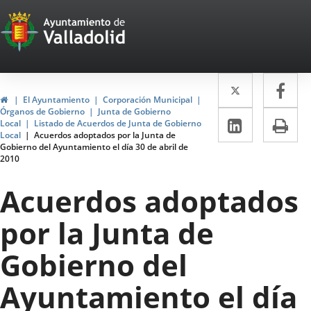
Portal
Jump to content
Web
del
Twitter
Enlace
Fa
Enl
Ayuntamiento
Home
El Ayuntamiento
Corporación Municipal
a
a
Órganos de Gobierno
Junta de Gobierno
de
Linkedin
Enlace
Pri
Local
Listado de Acuerdos de Junta de Gobierno
una
un
Local
Acuerdos adoptados por la Junta de
a
Valladolid
Gobierno del Ayuntamiento el día 30 de abril de
aplicació
apl
2010
una
externa.
ext
aplicaci
Acuerdos adoptados
externa.
por la Junta de
Gobierno del
Ayuntamiento el día