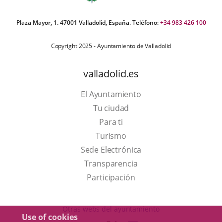
Plaza Mayor, 1. 47001 Valladolid, España. Teléfono:
+34 983 426 100
Copyright 2025 - Ayuntamiento de Valladolid
valladolid.es
El Ayuntamiento
Tu ciudad
Para ti
This
Turismo
link
Link
Sede Electrónica
will
to
Transparencia
open
external
Participación
in
application.
a
Otras webs del ayuntamiento
Use of cookies
pop-