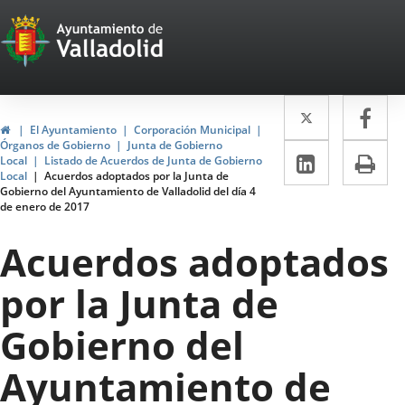
Portal
Jump to content
Web
del
Twitter
Enlace
Fa
Enl
Ayuntamiento
Home
El Ayuntamiento
Corporación Municipal
a
a
Órganos de Gobierno
Junta de Gobierno
de
Linkedin
Enlace
Pri
Local
Listado de Acuerdos de Junta de Gobierno
una
un
Local
Acuerdos adoptados por la Junta de
a
Valladolid
Gobierno del Ayuntamiento de Valladolid del día 4
aplicació
apl
de enero de 2017
una
externa.
ext
aplicaci
Acuerdos adoptados
externa.
por la Junta de
Gobierno del
Ayuntamiento de