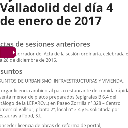
Valladolid del día 4
de enero de 2017
ctas de sesiones anteriores
probar borrador del Acta de la sesión ordinaria, celebrada e
ía 28 de diciembre de 2016.
suntos
SUNTOS DE URBANISMO, INFRAESTRUCTURAS Y VIVIENDA.
torgar licencia ambiental para restaurante de comida rápid
 venta menor de platos preparados (epígrafes B 6.4 del
atálogo de la LEPARCyL) en Paseo Zorrilla nº 328 – Centro
mercial Vallsur, planta 2ª, local nº 3-4 y 5, solicitada por
stauravia Food, S.L.
onceder licencia de obras de reforma de portal,