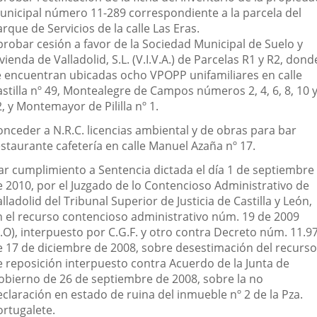
unicipal número 11-289 correspondiente a la parcela del
rque de Servicios de la calle Las Eras.
probar cesión a favor de la Sociedad Municipal de Suelo y
vienda de Valladolid, S.L. (V.I.V.A.) de Parcelas R1 y R2, dond
e encuentran ubicadas ocho VPOPP unifamiliares en calle
stilla nº 49, Montealegre de Campos números 2, 4, 6, 8, 10 
, y Montemayor de Pililla nº 1.
onceder a N.R.C. licencias ambiental y de obras para bar
estaurante cafetería en calle Manuel Azaña nº 17.
ar cumplimiento a Sentencia dictada el día 1 de septiembre
e 2010, por el Juzgado de lo Contencioso Administrativo de
lladolid del Tribunal Superior de Justicia de Castilla y León,
n el recurso contencioso administrativo núm. 19 de 2009
.O), interpuesto por C.G.F. y otro contra Decreto núm. 11.9
e 17 de diciembre de 2008, sobre desestimación del recurso
e reposición interpuesto contra Acuerdo de la Junta de
obierno de 26 de septiembre de 2008, sobre la no
eclaración en estado de ruina del inmueble nº 2 de la Pza.
ortugalete.