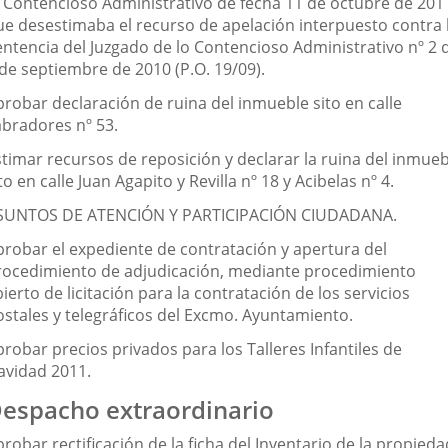
o Contencioso Administrativo de fecha 11 de octubre de 201
ue desestimaba el recurso de apelación interpuesto contra 
entencia del Juzgado de lo Contencioso Administrativo nº 2 
 de septiembre de 2010 (P.O. 19/09).
probar declaración de ruina del inmueble sito en calle
abradores nº 53.
stimar recursos de reposición y declarar la ruina del inmueb
to en calle Juan Agapito y Revilla nº 18 y Acibelas nº 4.
SUNTOS DE ATENCIÓN Y PARTICIPACIÓN CIUDADANA.
probar el expediente de contratación y apertura del
rocedimiento de adjudicación, mediante procedimiento
ierto de licitación para la contratación de los servicios
ostales y telegráficos del Excmo. Ayuntamiento.
robar precios privados para los Talleres Infantiles de
avidad 2011.
espacho extraordinario
robar rectificación de la ficha del Inventario de la propieda