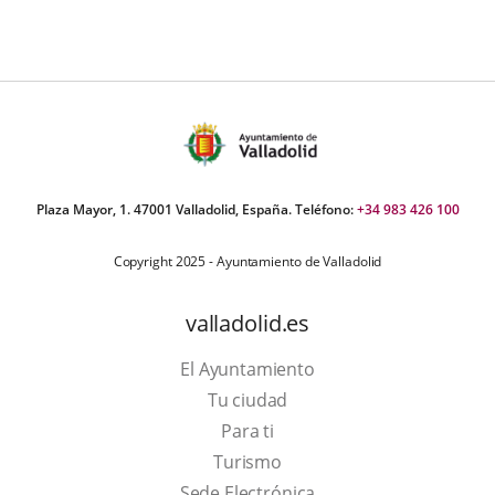
Plaza Mayor, 1. 47001 Valladolid, España. Teléfono:
+34 983 426 100
Copyright 2025 - Ayuntamiento de Valladolid
valladolid.es
El Ayuntamiento
Tu ciudad
Para ti
This
Turismo
link
Link
Sede Electrónica