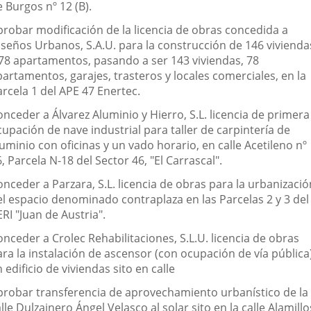
 Burgos nº 12 (B).
probar modificación de la licencia de obras concedida a
iseños Urbanos, S.A.U. para la construcción de 146 vivienda
 78 apartamentos, pasando a ser 143 viviendas, 78
artamentos, garajes, trasteros y locales comerciales, en la
rcela 1 del APE 47 Enertec.
nceder a Álvarez Aluminio y Hierro, S.L. licencia de primera
upación de nave industrial para taller de carpintería de
uminio con oficinas y un vado horario, en calle Acetileno nº
, Parcela N-18 del Sector 46, "El Carrascal".
nceder a Parzara, S.L. licencia de obras para la urbanizació
el espacio denominado contraplaza en las Parcelas 2 y 3 del
RI "Juan de Austria".
nceder a Crolec Rehabilitaciones, S.L.U. licencia de obras
ara la instalación de ascensor (con ocupación de vía pública
 edificio de viviendas sito en calle
probar transferencia de aprovechamiento urbanístico de la
lle Dulzainero Ángel Velasco al solar sito en la calle Alamillo