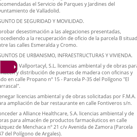
ncomendadas el Servicio de Parques y Jardines del
yuntamiento de Valladolid.
SUNTO DE SEGURIDAD Y MOVILIDAD.
probar desestimación a las alegaciones presentadas,
rocediendo a la recuperación de oficio de la parcela B situa
ntre las calles Esmeralda y Cromo.
SUNTOS DE URBANISMO, INFRAESTRUCTURAS Y VIVIENDA.
orgar a Vallportacyl, S.L. licencias ambiental y de obras par
lmacén y distribución de puertas de madera con oficinas y
do en calle Propano nº 15 - Parcela P-35 del Polígono "El
rrascal".
enegar licencias ambiental y de obras solicitadas por F.M.A.
ara ampliación de bar restaurante en calle Fontiveros s/n.
nceder a Alliance Healthcare, S.A. licencias ambiental y de
bras para almacén de productos farmacéuticos en calle
ázquez de Menchaca nº 21 c/v Avenida de Zamora (Parcela
7 del Polígono de Argales).