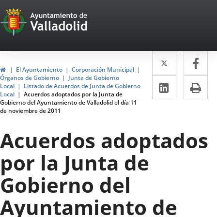
Portal
Jump to content
Web
del
Twitter
Enlace
Fa
Enl
Ayuntamiento
Home
El Ayuntamiento
Corporación Municipal
a
a
Órganos de Gobierno
Junta de Gobierno
de
Linkedin
Enlace
Pri
Local
Listado de Acuerdos de Junta de Gobierno
una
un
Local
Acuerdos adoptados por la Junta de
a
Valladolid
Gobierno del Ayuntamiento de Valladolid el día 11
aplicació
apl
de noviembre de 2011
una
externa.
ext
aplicaci
Acuerdos adoptados
externa.
por la Junta de
Gobierno del
Ayuntamiento de