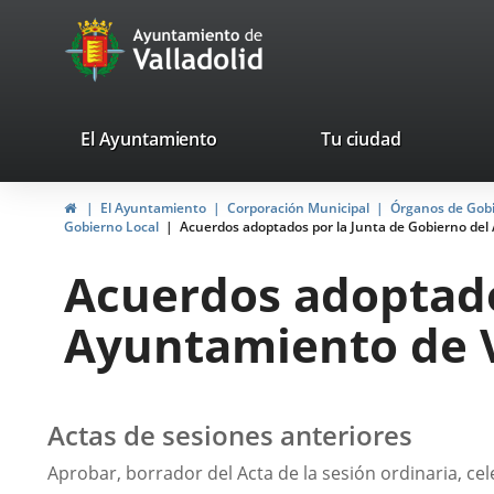
Portal
Jump to content
avaTop
Web
del
Ayuntamiento
valladolid.es
El Ayuntamiento
Tu ciudad
de
Home
El Ayuntamiento
Corporación Municipal
Órganos de Gob
Valladolid
Gobierno Local
Acuerdos adoptados por la Junta de Gobierno del 
Acuerdos adoptado
Ayuntamiento de Va
Actas de sesiones anteriores
Aprobar, borrador del Acta de la sesión ordinaria, cel