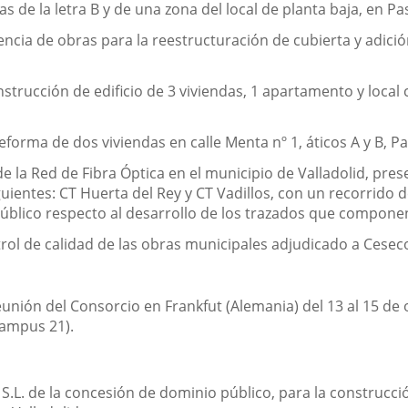
das de la letra B y de una zona del local de planta baja, en Pa
encia de obras para la reestructuración de cubierta y adició
nstrucción de edificio de 3 viviendas, 1 apartamento y local 
eforma de dos viviendas en calle Menta nº 1, áticos A y B, Pa
e la Red de Fibra Óptica en el municipio de Valladolid, pre
iguientes: CT Huerta del Rey y CT Vadillos, con un recorrido
 público respecto al desarrollo de los trazados que compone
ol de calidad de las obras municipales adjudicado a Ceseco
eunión del Consorcio en Frankfut (Alemania) del 13 al 15 de 
Campus 21).
 S.L. de la concesión de dominio público, para la construcc