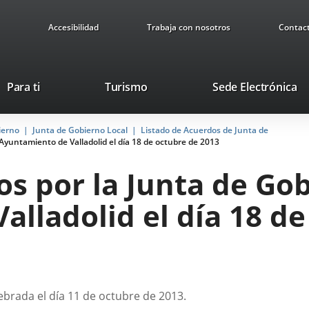
Accesibilidad
Trabaja con nosotros
Contac
This
Li
Para ti
Turismo
Sede Electrónica
link
to
will
ex
ierno
Junta de Gobierno Local
Listado de Acuerdos de Junta de
open
ap
Ayuntamiento de Valladolid el día 18 de octubre de 2013
in
a
s por la Junta de Gob
pop-
up
lladolid el día 18 de
window.
ebrada el día 11 de octubre de 2013.