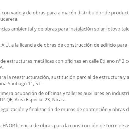
 con vado y de obras para almacén distribuidor de producto
Azucarera.
encias ambiental y de obras para instalación solar fotovolta
U. a la licencia de obras de construcción de edificio para o
 estructuras metálicas con oficinas en calle Etileno nº 2 c/v
A.
 la reestructuración, sustitución parcial de estructura y ad
na Santiago 11, S.L.
rimera ocupación de oficinas y talleres auxiliares en indus
FR-QE, Área Especial 23, Nicas.
 legalización y finalización de muros de contención y obras 
s ENOR licencia de obras para la construcción de torre de a