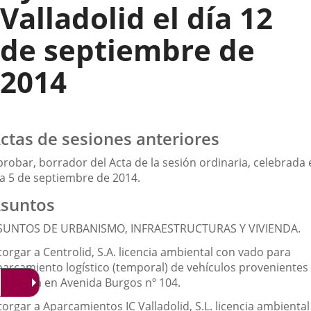
Valladolid el día 12
de septiembre de
2014
ctas de sesiones anteriores
robar, borrador del Acta de la sesión ordinaria, celebrada 
ía 5 de septiembre de 2014.
suntos
SUNTOS DE URBANISMO, INFRAESTRUCTURAS Y VIVIENDA.
orgar a Centrolid, S.A. licencia ambiental con vado para
parcamiento logístico (temporal) de vehículos provenientes
e fábrica en Avenida Burgos nº 104.
orgar a Aparcamientos IC Valladolid, S.L. licencia ambiental