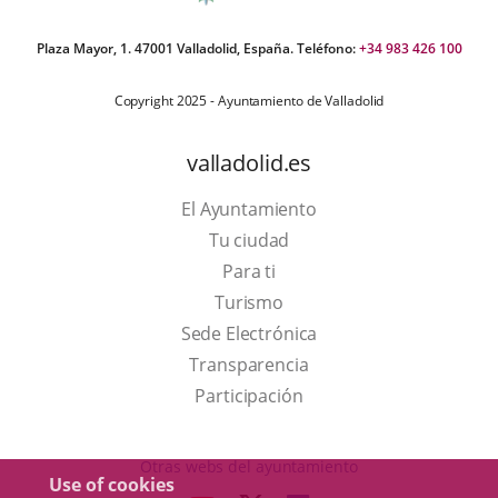
Plaza Mayor, 1. 47001 Valladolid, España. Teléfono:
+34 983 426 100
Copyright 2025 - Ayuntamiento de Valladolid
valladolid.es
El Ayuntamiento
Tu ciudad
Para ti
This
Turismo
link
Link
Sede Electrónica
will
to
Transparencia
open
external
Participación
in
application.
a
Otras webs del ayuntamiento
Use of cookies
pop-