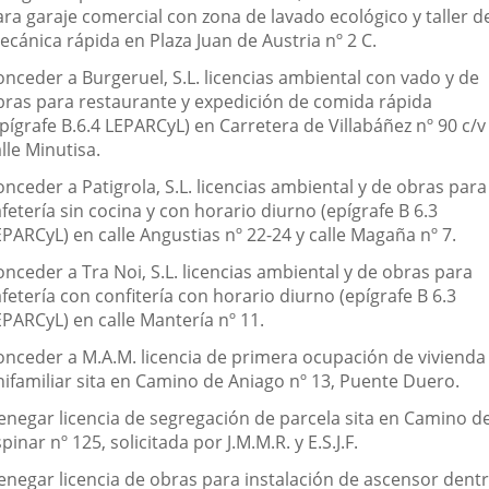
ara garaje comercial con zona de lavado ecológico y taller d
cánica rápida en Plaza Juan de Austria nº 2 C.
onceder a Burgeruel, S.L. licencias ambiental con vado y de
bras para restaurante y expedición de comida rápida
pígrafe B.6.4 LEPARCyL) en Carretera de Villabáñez nº 90 c/v
lle Minutisa.
nceder a Patigrola, S.L. licencias ambiental y de obras para
fetería sin cocina y con horario diurno (epígrafe B 6.3
PARCyL) en calle Angustias nº 22-24 y calle Magaña nº 7.
nceder a Tra Noi, S.L. licencias ambiental y de obras para
fetería con confitería con horario diurno (epígrafe B 6.3
EPARCyL) en calle Mantería nº 11.
onceder a M.A.M. licencia de primera ocupación de vivienda
nifamiliar sita en Camino de Aniago nº 13, Puente Duero.
enegar licencia de segregación de parcela sita en Camino de
pinar nº 125, solicitada por J.M.M.R. y E.S.J.F.
enegar licencia de obras para instalación de ascensor dent