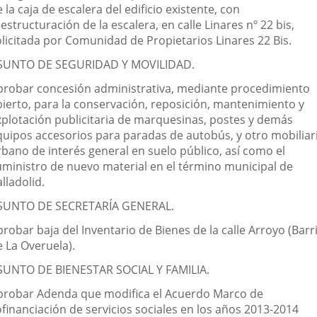
 la caja de escalera del edificio existente, con
estructuración de la escalera, en calle Linares nº 22 bis,
olicitada por Comunidad de Propietarios Linares 22 Bis.
SUNTO DE SEGURIDAD Y MOVILIDAD.
probar concesión administrativa, mediante procedimiento
bierto, para la conservación, reposición, mantenimiento y
xplotación publicitaria de marquesinas, postes y demás
quipos accesorios para paradas de autobús, y otro mobiliar
rbano de interés general en suelo público, así como el
uministro de nuevo material en el término municipal de
lladolid.
SUNTO DE SECRETARÍA GENERAL.
robar baja del Inventario de Bienes de la calle Arroyo (Barr
e La Overuela).
SUNTO DE BIENESTAR SOCIAL Y FAMILIA.
probar Adenda que modifica el Acuerdo Marco de
ofinanciación de servicios sociales en los años 2013-2014