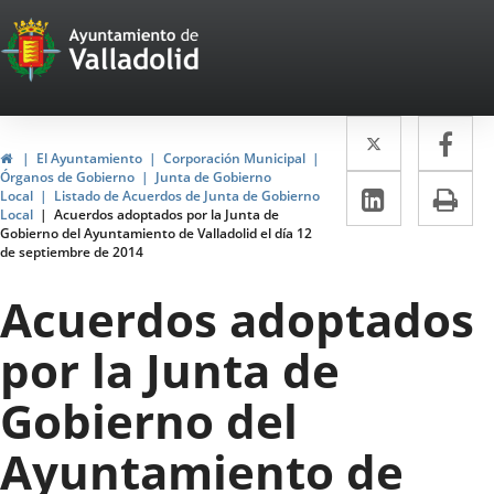
Portal
Jump to content
Web
del
Twitter
Enlace
Fa
Enl
Ayuntamiento
Home
El Ayuntamiento
Corporación Municipal
a
a
Órganos de Gobierno
Junta de Gobierno
de
Linkedin
Enlace
Pri
Local
Listado de Acuerdos de Junta de Gobierno
una
un
Local
Acuerdos adoptados por la Junta de
a
Valladolid
Gobierno del Ayuntamiento de Valladolid el día 12
aplicació
apl
de septiembre de 2014
una
externa.
ext
aplicaci
Acuerdos adoptados
externa.
por la Junta de
Gobierno del
Ayuntamiento de