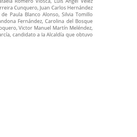
faela Romero Viosca, Luis Ángel Vélez
erreira Cunquero, Juan Carlos Hernández
de Paula Blanco Alonso, Silvia Tomillo
arandona Fernández, Carolina del Bosque
 Toquero, Victor Manuel Martín Meléndez,
rcía, candidato a Ia Alcaldía que obtuvo