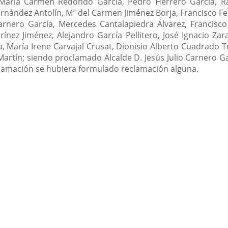
 María Carmen Redondo García, Pedro Herrero García, Ra
ernández Antolín, Mª del Carmen Jiménez Borja, Francisco F
rnero García, Mercedes Cantalapiedra Álvarez, Francisco 
rínez Jiménez, Alejandro García Pellitero, José Ignacio Z
a, María Irene Carvajal Crusat, Dionisio Alberto Cuadrado
artín; siendo proclamado Alcalde D. Jesús Julio Carnero Ga
clamación se hubiera formulado reclamación alguna.