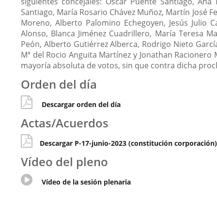
siguientes concejales: Óscar Puente Santiago, Ana
Santiago, María Rosario Chávez Muñoz, Martín José F
Moreno, Alberto Palomino Echegoyen, Jesús Julio Ca
Alonso, Blanca Jiménez Cuadrillero, María Teresa Ma
Peón, Alberto Gutiérrez Alberca, Rodrigo Nieto Garcí
Mª del Rocio Anguita Martínez y Jonathan Racionero M
mayoría absoluta de votos, sin que contra dicha pro
Orden del día
Descargar orden del día
Actas/Acuerdos
Descargar P-17-junio-2023 (constitución corporación)
Vídeo del pleno
Enlace
Vídeo de la sesión plenaria
a
una
aplicación
externa.