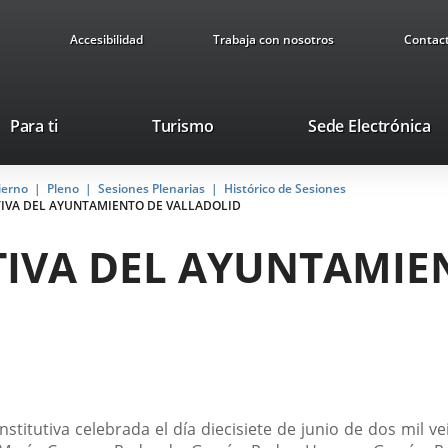
Accesibilidad
Trabaja con nosotros
Contac
This
Li
Para ti
Turismo
Sede Electrónica
link
to
will
ex
ierno
Pleno
Sesiones Plenarias
open
Histórico de Sesiones
ap
TIVA DEL AYUNTAMIENTO DE VALLADOLID
in
a
TIVA DEL AYUNTAMIE
pop-
up
window.
nstitutiva celebrada el día diecisiete de junio de dos mil 