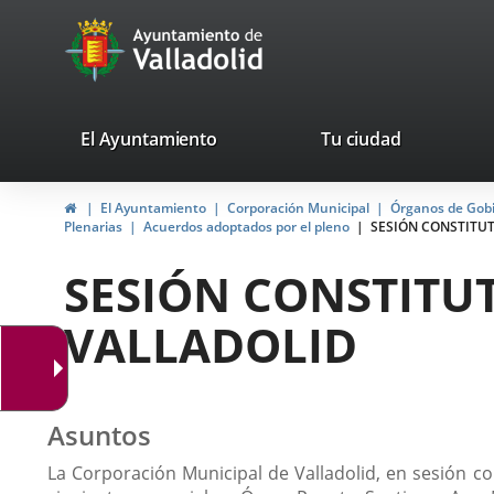
Portal
Jump to content
avaTop
Web
del
Ayuntamiento
valladolid.es
El Ayuntamiento
Tu ciudad
de
Home
El Ayuntamiento
Corporación Municipal
Órganos de Gob
Valladolid
Plenarias
Acuerdos adoptados por el pleno
SESIÓN CONSTITU
SESIÓN CONSTITU
VALLADOLID
Asuntos
La Corporación Municipal de Valladolid, en sesión co