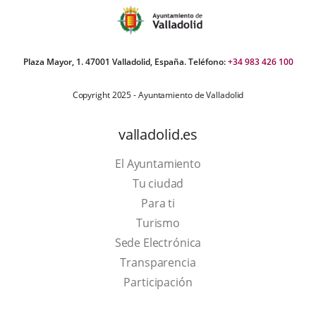
Plaza Mayor, 1. 47001 Valladolid, España. Teléfono:
+34 983 426 100
Copyright 2025 - Ayuntamiento de Valladolid
valladolid.es
El Ayuntamiento
Tu ciudad
Para ti
This
Turismo
link
Link
Sede Electrónica
will
to
Transparencia
open
external
Participación
in
application.