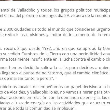
ento de Valladolid y todos los grupos políticos munici
l Clima del próximo domingo, día 29, víspera de la reunión
 de 2.300 ciudades de todo el mundo que consideran urgente 
 de reducir las emisiones y limitar de incremento de la t
ente, recordó que desde 1992, año en que se aprobó la 
han sucedido Cumbres de la Tierra con una periodicidad a
ma totalmente insuficiente en la lucha contra el cambio cl
anos hemos decidido salir a la calle; para decirles a qui
 llegando al punto de no retorno, que el cambio climático 
 de marear tanto la perdiz". `
obiernos locales desempeñamos un papel decisivo a la ho
o de Alcaldes, y Valladolid lo es, no vamos a mirar para ot
lsar acciones en relación con la demanda de energía, las e
iadas al uso de energía en las actividades que ocurren e
ograr que toda la comunidad se implique".