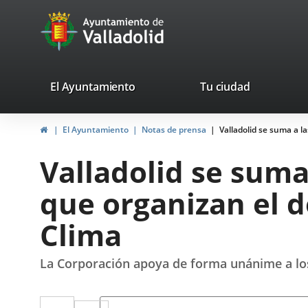
Portal
Jump to content
avaTop
Web
del
Ayuntamiento
valladolid.es
El Ayuntamiento
Tu ciudad
de
Home
El Ayuntamiento
Notas de prensa
Valladolid se suma a l
Valladolid
Valladolid se suma
que organizan el 
Clima
La Corporación apoya de forma unánime a los 
Twitter
Enlace