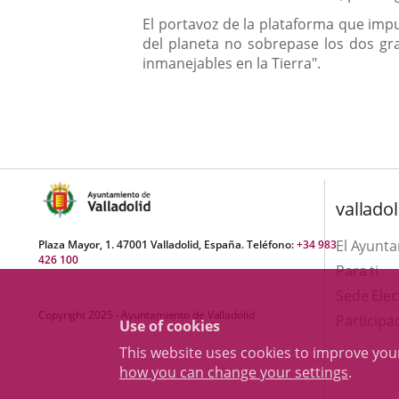
El portavoz de la plataforma que impu
del planeta no sobrepase los dos gra
inmanejables en la Tierra".
valladol
El Ayunt
Plaza Mayor, 1. 47001 Valladolid, España. Teléfono:
+34 983
426 100
Para ti
Sede Elec
Copyright 2025 - Ayuntamiento de Valladolid
Participa
Use of cookies
This website uses cookies to improve yo
how you can change your settings
.