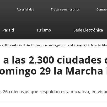
Accesibilidad
Trabaja con nosotros
Contac
This
Li
Para ti
Turismo
Sede Electrónica
link
to
will
ex
as 2.300 ciudades de todo el mundo que organizan el domingo 29 la Marcha Mun
open
ap
in
 a las 2.300 ciudades
a
pop-
domingo 29 la Marcha 
up
window.
26 colectivos que respaldan esta iniciativa, en vísp