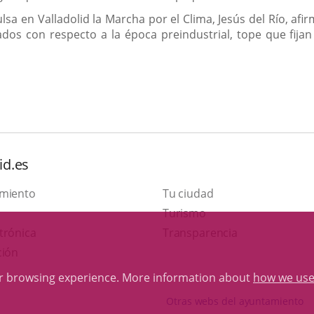
lsa en Valladolid la Marcha por el Clima, Jesús del Río, af
dos con respecto a la época preindustrial, tope que fija
id.es
amiento
Tu ciudad
This
Turismo
Link
link
trónica
Transparencia
to
will
ción
external
open
ur browsing experience. More information about
how we use
application.
in
Otras webs del ayuntamiento
a