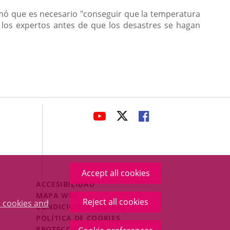
irmó que es necesario "conseguir que la temperatura
n los expertos antes de que los desastres se hagan
avaHeaderSocial
LINK
LINK
LINK
TO
TO
TO
EXTERNAL
EXTERNAL
EXTERNAL
APPLICATION.
APPLICATION.
APPLICATION.
Accept all cookies
Menú
ACCESIBILIDAD
Legal
MAPA WEB
Reject all cookies
 cookies and
Footer
CONDICIONES LEGALES
POLÍTICA DE COOKIES
PROTECCIÓN DE DATOS