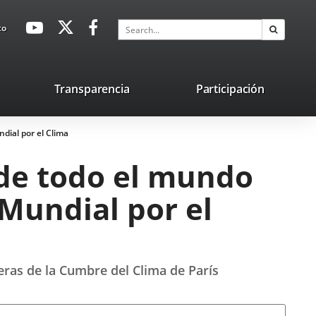
avaHeaderSocial
Link
Link
Link
Search
to
Search
to
to
to
external
external
external
application.
application.
application.
nk
Transparencia
Participación
ternal
dial por el Clima
plication.
 de todo el mundo
Mundial por el
eras de la Cumbre del Clima de París