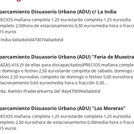
parcamiento Disuasorio Urbano (ADU) c/ La India
RECIOS:mañana completa 1,25 eurostarde completa 1,25 eurosdía
ompleto 2,50hora de estacionamiento 0,30 eurosmedia hora o fracc
15 euros
stal
 India.
Valladolid
47007
Valladolid
ddress
parcamiento Disuasorio Urbano (ADU) "Feria de Muestra
LAZAS:416 (9 de ellas para discapacitados)PRECIOS:mañana comple
e domingo o festivo 2,50 eurostarde completa de sábado, domingo 
stivo 2,50 eurosdías completo de domingo o festivo 5,00 euroshora
tacionamiento 0,60 eurosmedia hora o fracción 0,30...
stal
vda. Ramón Pradera
Huerta del Rey
47009
Valladolid
ddress
parcamiento Disuasorio Urbano (ADU) "Las Moreras"
RECIOS:mañana completa 1,25 eurostarde completa 1,25 eurosdía
ompleto 2,50 euroshora de estacionamiento 0,30media hora o fracc
15 euros