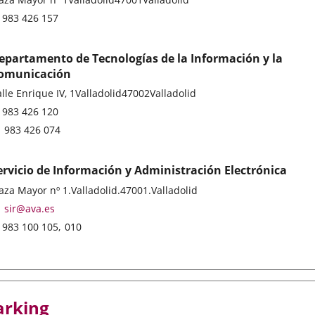
ddress
Phones
983 426 157
epartamento de Tecnologías de la Información y la
omunicación
stal
lle Enrique IV, 1
Valladolid
47002
Valladolid
ddress
Phones
983 426 120
Fax
983 426 074
ervicio de Información y Administración Electrónica
stal
aza Mayor nº 1.
Valladolid.
47001.
Valladolid
ddress
Email
sir@ava.es
Phones
983 100 105
010
arking