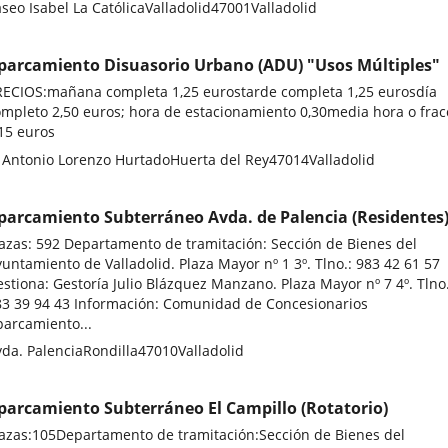
stal
seo Isabel La Católica
Valladolid
47001
Valladolid
ddress
parcamiento Disuasorio Urbano (ADU) "Usos Múltiples"
RECIOS:mañana completa 1,25 eurostarde completa 1,25 eurosdía
mpleto 2,50 euros; hora de estacionamiento 0,30media hora o frac
15 euros
stal
/ Antonio Lorenzo Hurtado
Huerta del Rey
47014
Valladolid
ddress
parcamiento Subterráneo Avda. de Palencia (Residentes
azas: 592 Departamento de tramitación: Sección de Bienes del
untamiento de Valladolid. Plaza Mayor nº 1 3º. Tlno.: 983 42 61 57
stiona: Gestoría Julio Blázquez Manzano. Plaza Mayor nº 7 4º. Tlno
83 39 94 43 Información: Comunidad de Concesionarios
parcamiento...
stal
da. Palencia
Rondilla
47010
Valladolid
ddress
parcamiento Subterráneo El Campillo (Rotatorio)
lazas:105Departamento de tramitación:Sección de Bienes del