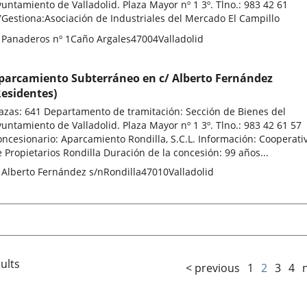
untamiento de Valladolid. Plaza Mayor nº 1 3º. Tlno.: 983 42 61
Gestiona:Asociación de Industriales del Mercado El Campillo
stal
 Panaderos nº 1
Caño Argales
47004
Valladolid
ddress
parcamiento Subterráneo en c/ Alberto Fernández
Residentes)
azas: 641 Departamento de tramitación: Sección de Bienes del
untamiento de Valladolid. Plaza Mayor nº 1 3º. Tlno.: 983 42 61 57
ncesionario: Aparcamiento Rondilla, S.C.L. Información: Cooperati
 Propietarios Rondilla Duración de la concesión: 99 años...
stal
 Alberto Fernández s/n
Rondilla
47010
Valladolid
ddress
ults
< previous
1
2
3
4