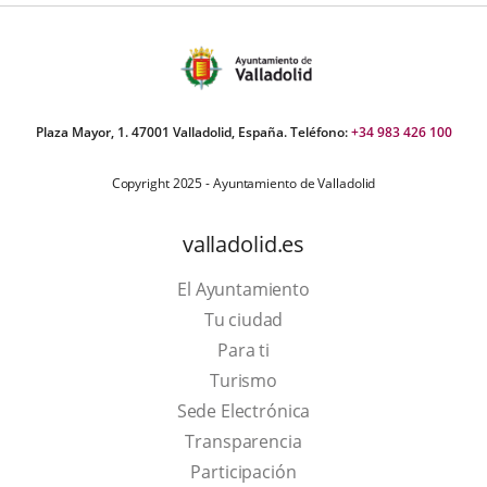
Plaza Mayor, 1. 47001 Valladolid, España. Teléfono:
+34 983 426 100
Copyright 2025 - Ayuntamiento de Valladolid
valladolid.es
El Ayuntamiento
Tu ciudad
Para ti
This
Turismo
link
Link
Sede Electrónica
will
to
Transparencia
open
external
Participación