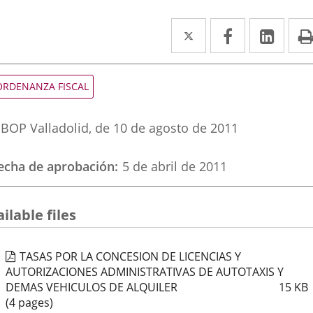
Twitter
Enlace
Facebook
Enlace
Link
Enla
a
a
a
una
una
una
ipo
ORDENANZA FISCAL
e
aplicación
aplicación
aplic
ormativa
eferencia
externa.
externa.
exte
BOP Valladolid
, de 10 de agosto de 2011
oletin
echa de aprobación
5 de abril de 2011
ilable files
TASAS POR LA CONCESION DE LICENCIAS Y
AUTORIZACIONES ADMINISTRATIVAS DE AUTOTAXIS Y
DEMAS VEHICULOS DE ALQUILER
15
KB
(4 pages)