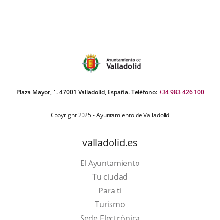
Plaza Mayor, 1. 47001 Valladolid, España. Teléfono:
+34 983 426 100
Copyright 2025 - Ayuntamiento de Valladolid
valladolid.es
El Ayuntamiento
Tu ciudad
Para ti
This
Turismo
link
Link
Sede Electrónica