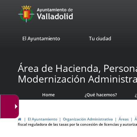
Portal
Jump to content
avaTop
Web
del
Ayuntamiento
valladolid.es
El Ayuntamiento
Tu ciudad
de
Valladolid
Área de Hacienda, Persona
Modernización Administra
Home
¿Qué hacemos?
Home
El Ayuntamiento
Organización Administrativa
Áreas
Á
fiscal reguladora de las tasas por la concesión de licencias y autori