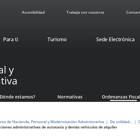
Accesibilidad
Trabaja con nosotros
Contac
This
Li
Para ti
Turismo
Sede Electrónica
link
to
will
ex
open
ap
l y
in
a
tiva
pop-
up
window.
¿Dónde estamos?
Normativas
Ordenanzas Fisca
rea de Hacienda, Personal y Modernización Administrativa
De utilidad...
zaciones administrativas de autotaxis y demás vehículos de alquiler