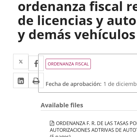
ordenanza fiscal r
de licencias y aut
y demás vehículos 
Twitter
Enlace
Facebook
Enlace
Tipo
ORDENANZA FISCAL
de
a
a
normativa
Linkedin
Enlace
Print
una
una
Fecha de aprobación
1 de diciemb
a
aplicación
aplicación
una
externa.
externa.
Available files
aplicación
externa.
ORDENANZA F. R. DE LAS TASAS PO
AUTORIZACIONES ADTRIVAS DE AUTO
(5 pages)