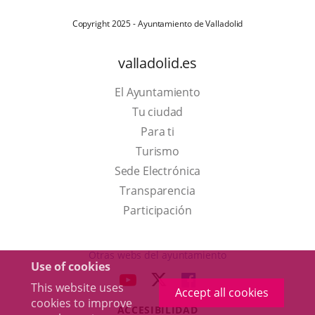
Copyright 2025 - Ayuntamiento de Valladolid
valladolid.es
El Ayuntamiento
Tu ciudad
Para ti
This
Turismo
link
Link
Sede Electrónica
will
to
Transparencia
open
external
Participación
in
application.
a
Otras webs del ayuntamiento
Use of cookies
pop-
aderSocial
LINK
LINK
LINK
This website uses
up
Accept all cookies
TO
TO
TO
cookies to improve
window.
ACCESIBILIDAD
EXTERNAL
EXTERNAL
EXTERNAL