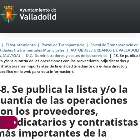
Portal
Jump to content
Web
del
Ayuntamiento
Home
El Ayuntamiento
Portal de Transparencia
Portal de Transparencia de
tidades Instrumentales Municipales
AUTOBUSES URBANOS DE VALLADOLI
de
A. (AUVASA)
D.2.- Suministradores y costes de los servicios
48. Se publica 
sta y/o la cuantía de las operaciones con los proveedores, adjudicatarios y
Valladolid
ntratistas más importantes de la entidad (mediante un enlace directo y
pecífico en la web para esta información).
8. Se publica la lista y/o la
cuantía de las operaciones
con los proveedores,
adjudicatarios y contratistas
más importantes de la