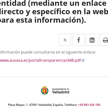
entidad (mediante un enlace
directo y específico en la we
para esta información).
Twitter
Enlace
Facebook
Enlace
Link
Enla
a
a
a
scripción
información puede consultarse en el siguiente enlace:
una
una
una
Enlace
www.auvasa.es/portaltransparencia/d48.pdf
aplicación
aplicación
aplic
a
externa.
externa.
exte
una
aplicación
externa.
Plaza Mayor, 1. 47001 Valladolid, España. Teléfono:
+34 983 426 100