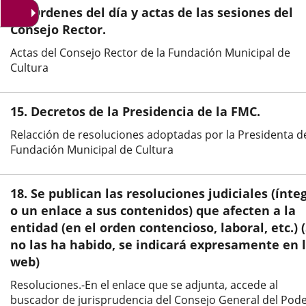
una
una
una
13. Ordenes del día y actas de las sesiones del
aplicación
aplicación
aplic
Consejo Rector.
externa.
externa.
exte
Actas del Consejo Rector de la Fundación Municipal de
Cultura
15. Decretos de la Presidencia de la FMC.
Relacción de resoluciones adoptadas por la Presidenta de
Fundación Municipal de Cultura
18. Se publican las resoluciones judiciales (ínte
o un enlace a sus contenidos) que afecten a la
entidad (en el orden contencioso, laboral, etc.) (
no las ha habido, se indicará expresamente en 
web)
Resoluciones.-En el enlace que se adjunta, accede al
buscador de jurisprudencia del Consejo General del Pod