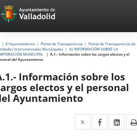
Portal
Jump to content
Web
del
Ayuntamiento
Home
El Ayuntamiento
Portal de Transparencia
Portal de Transparencia de
tidades Instrumentales Municipales
A) INFORMACIÓN SOBRE LA
de
ORPORACIÓN MUNICIPAL
A.1.- Información sobre los cargos electos y el
rsonal del Ayuntamiento
Valladolid
A.1.- Información sobre los
cargos electos y el personal
del Ayuntamiento
Twitter
Enlace
Facebook
Enlace
Link
Enla
a
a
a