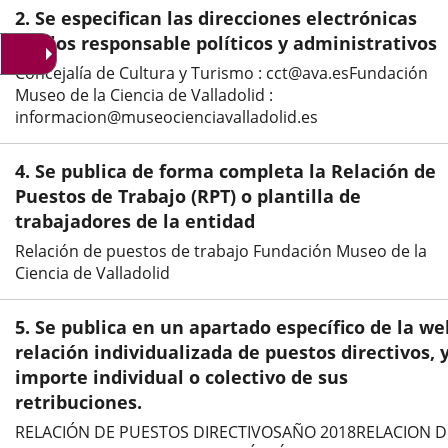
una
una
una
2. Se especifican las direcciones electrónicas
aplicación
aplicación
aplic
del/los responsable políticos y administrativos
Concejalía de Cultura y Turismo : cct@ava.esFundación
externa.
externa.
exte
Museo de la Ciencia de Valladolid :
informacion@museocienciavalladolid.es
4. Se publica de forma completa la Relación de
Puestos de Trabajo (RPT) o plantilla de
trabajadores de la entidad
Relación de puestos de trabajo Fundación Museo de la
Ciencia de Valladolid
5. Se publica en un apartado específico de la we
relación individualizada de puestos directivos, y
importe individual o colectivo de sus
retribuciones.
RELACIÓN DE PUESTOS DIRECTIVOSAÑO 2018RELACION D