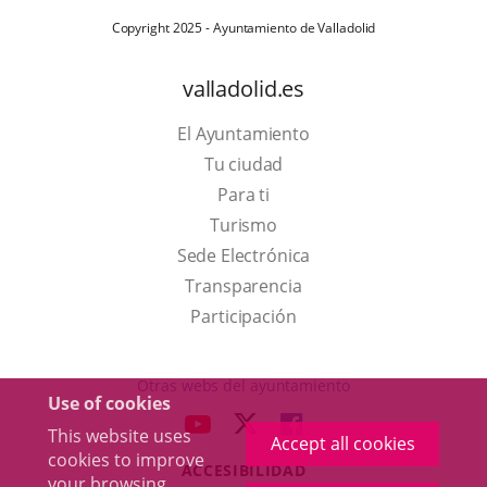
Copyright 2025 - Ayuntamiento de Valladolid
valladolid.es
El Ayuntamiento
Tu ciudad
Para ti
This
Turismo
link
Link
Sede Electrónica
will
to
Transparencia
open
external
Participación
in
application.
a
Otras webs del ayuntamiento
Use of cookies
pop-
aderSocial
LINK
LINK
LINK
This website uses
up
Accept all cookies
TO
TO
TO
cookies to improve
window.
ACCESIBILIDAD
EXTERNAL
EXTERNAL
EXTERNAL
your browsing