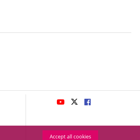
avaHeaderSocial
LINK
LINK
LINK
TO
TO
TO
EXTERNAL
EXTERNAL
EXTERNAL
APPLICATION.
APPLICATION.
APPLICATION.
Accept all cookies