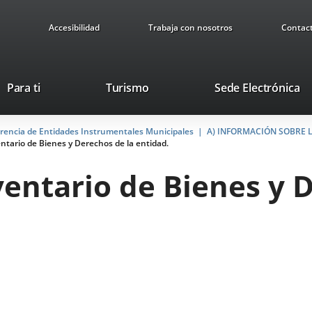
Accesibilidad
Trabaja con nosotros
Contac
This
Li
Para ti
Turismo
Sede Electrónica
link
to
will
ex
arencia de Entidades Instrumentales Municipales
open
A) INFORMACIÓN SOBRE 
ap
ventario de Bienes y Derechos de la entidad.
in
a
nventario de Bienes y 
pop-
up
window.