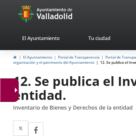
Portal
Jump to content
avaTop
Web
del
Ayuntamiento
valladolid.es
El Ayuntamiento
Tu ciudad
de
Home
El Ayuntamiento
Portal de Transparencia
Portal de Transp
Valladolid
organización y el patrimonio del Ayuntamiento
12. Se publica el In
12. Se publica el I
entidad.
Inventario de Bienes y Derechos de la entidad
Twitter
Enlace
Facebook
Enlace
a