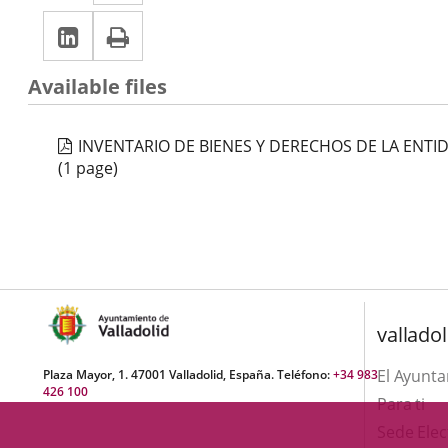
a
Linkedin
Enlace
Print
una
una
a
aplicación
aplicación
Available files
una
externa.
externa.
aplicación
INVENTARIO DE BIENES Y DERECHOS DE LA ENTI
externa.
(1 page)
valladol
El Ayunt
Plaza Mayor, 1. 47001 Valladolid, España. Teléfono:
+34 983
426 100
Para ti
Sede Elec