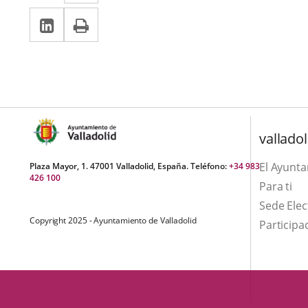
a
Linkedin
Enlace
Print
una
una
a
aplicación
aplicación
una
externa.
externa.
aplicación
externa.
valladol
El Ayunt
Plaza Mayor, 1. 47001 Valladolid, España. Teléfono:
+34 983
426 100
Para ti
Sede Elec
Copyright 2025 - Ayuntamiento de Valladolid
Participa