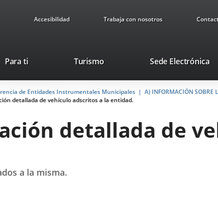
Accesibilidad
Trabaja con nosotros
Contac
This
Li
Para ti
Turismo
Sede Electrónica
link
to
will
ex
arencia de Entidades Instrumentales Municipales
open
A) INFORMACIÓN SOBRE 
ap
ación detallada de vehículo adscritos a la entidad.
in
a
elación detallada de ve
pop-
up
window.
dos a la misma.