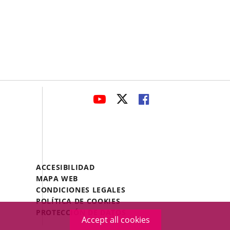
avaHeaderSocial
LINK
LINK
LINK
TO
TO
TO
EXTERNAL
EXTERNAL
EXTERNAL
APPLICATION.
APPLICATION.
APPLICATION.
Menú
ACCESIBILIDAD
Legal
MAPA WEB
Footer
CONDICIONES LEGALES
POLÍTICA DE COOKIES
PROTECCIÓN DE DATOS
Accept all cookies