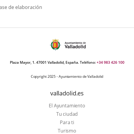
scripción
fase de elaboración
una
una
una
aplicación
aplicación
aplic
externa.
externa.
exte
Plaza Mayor, 1. 47001 Valladolid, España. Teléfono:
+34 983 426 100
Copyright 2025 - Ayuntamiento de Valladolid
valladolid.es
El Ayuntamiento
Tu ciudad
Para ti
This
Turismo