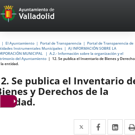
Portal
Jump to content
Web
del
Ayuntamiento
Home
El Ayuntamiento
Portal de Transparencia
Portal de Transparencia de
tidades Instrumentales Municipales
A) INFORMACIÓN SOBRE LA
de
ORPORACIÓN MUNICIPAL
A.2.- Información sobre la organización y el
trimonio del Ayuntamiento
12. Se publica el Inventario de Bienes y Derecho
Valladolid
 la entidad.
12. Se publica el Inventario d
Bienes y Derechos de la
entidad.
Twitter
Enlace
Facebook
Enlace
Link
Enla
a
a
a