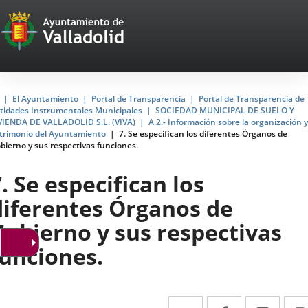
Portal
Jump to content
Web
del
Ayuntamiento
Home
El Ayuntamiento
Portal de Transparencia
Portal de Transparencia de
tidades Instrumentales Municipales
SOCIEDAD MUNICIPAL DE SUELO Y
de
VIENDA DE VALLADOLID S.L. (VIVA)
A.2.- Información sobre la organización y
trimonio del Ayuntamiento
7. Se especifican los diferentes Órganos de
Valladolid
bierno y sus respectivas funciones.
. Se especifican los
diferentes Órganos de
Gobierno y sus respectivas
funciones.
Twitter
Enlace
Facebook
Enlace
Link
Enla