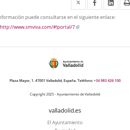
a
a
a
scripción
información puede consultarse en el siguiente enlace:
una
una
una
Enlace
http://www.smviva.com/#!portal/7
aplicación
aplicación
aplic
a
externa.
externa.
exte
una
aplicación
externa.
Plaza Mayor, 1. 47001 Valladolid, España. Teléfono:
+34 983 426 100
Copyright 2025 - Ayuntamiento de Valladolid
valladolid.es
El Ayuntamiento