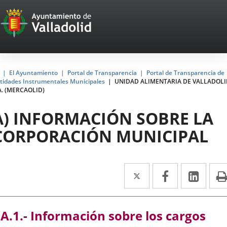
Portal
Jump to content
Web
del
Ayuntamiento
Home
El Ayuntamiento
Portal de Transparencia
Portal de Transparencia de
tidades Instrumentales Municipales
UNIDAD ALIMENTARIA DE VALLADOLI
de
A. (MERCAOLID)
Valladolid
A) INFORMACIÓN SOBRE LA
CORPORACIÓN MUNICIPAL
Twitter
Enlace
Facebook
Enlace
Link
Enla
a
a
a
una
una
una
A.1.- Información sobre los cargos
aplicación
aplicación
aplic