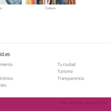
mo
Cultura
id.es
amiento
Tu ciudad
This
Turismo
Link
link
trónica
Transparencia
to
will
ción
external
open
application.
in
Otras webs del ayuntamiento
a