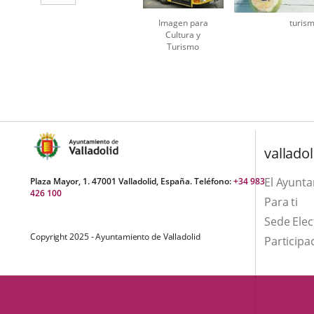
aplicación
Imagen para
turis
externa.
Cultura y
Turismo
Number
of
sliders:
3
valladol
El Ayunt
Plaza Mayor, 1. 47001 Valladolid, España. Teléfono:
+34 983
426 100
Para ti
Sede Elec
Copyright 2025 - Ayuntamiento de Valladolid
Participa