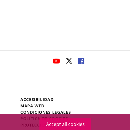
avaHeaderSocial
LINK
LINK
LINK
TO
TO
TO
EXTERNAL
EXTERNAL
EXTERNAL
APPLICATION.
APPLICATION.
APPLICATION.
Menú
ACCESIBILIDAD
Legal
MAPA WEB
Footer
CONDICIONES LEGALES
POLÍTICA DE COOKIES
Accept all cookies
PROTECCIÓN DE DATOS