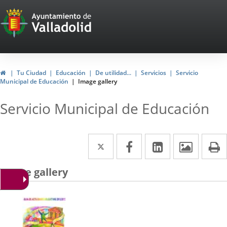
Portal
Web
del
Ayuntamiento
Home
Tu Ciudad
Educación
De utilidad...
Servicios
Servicio
Municipal de Educación
Image gallery
de
Valladolid
Servicio Municipal de Educación
Twitter
Enlace
Facebook
Enlace
Linkedin
Enlace
Image
P
a
a
a
Image gallery
una
una
una
aplicación
aplicación
aplicación
externa.
externa.
externa.