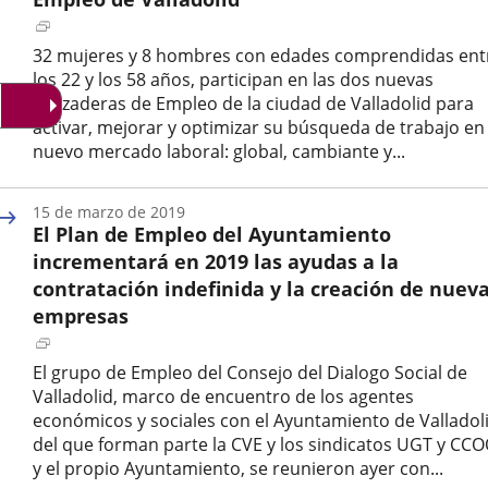
Enlace
a
32 mujeres y 8 hombres con edades comprendidas ent
una
los 22 y los 58 años, participan en las dos nuevas
aplicación
Lanzaderas de Empleo de la ciudad de Valladolid para
externa.
activar, mejorar y optimizar su búsqueda de trabajo en 
nuevo mercado laboral: global, cambiante y...
Fecha
de
15 de marzo de 2019
la
El Plan de Empleo del Ayuntamiento
noticia
incrementará en 2019 las ayudas a la
contratación indefinida y la creación de nuev
empresas
Enlace
a
El grupo de Empleo del Consejo del Dialogo Social de
una
Valladolid, marco de encuentro de los agentes
aplicación
económicos y sociales con el Ayuntamiento de Valladoli
externa.
del que forman parte la CVE y los sindicatos UGT y CC
y el propio Ayuntamiento, se reunieron ayer con...