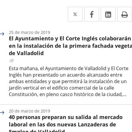
Twitter
Enlace
Facebook
Enlace
Linked
Enlace
P
a
a
a
una
una
una
25 de marzo de 2019
El Ayuntamiento y El Corte Inglés colaborarán
aplicación
aplicación
aplica
en la instalación de la primera fachada vegeta
externa.
externa.
extern
de Valladolid
Enlace
a
Esta mañana, el Ayuntamiento de Valladolid y El Corte
una
Inglés han presentado un acuerdo alcanzado entre
aplicación
ambas entidades y que permitirá la instalación de un
externa.
jardín vertical en el edificio comercial de la calle
Constitución, en pleno casco histórico de la ciudad,...
Fecha
de
20 de marzo de 2019
la
40 personas preparan su salida al mercado
noticia
laboral en las dos nuevas Lanzaderas de
Empleo de Valladolid