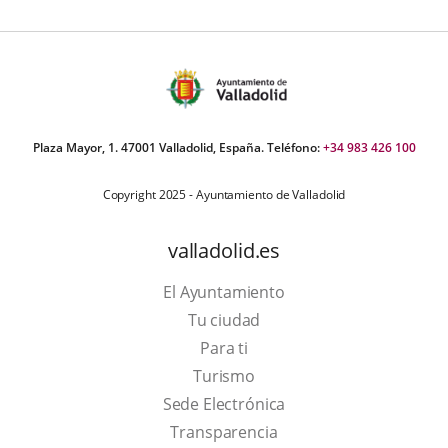
Plaza Mayor, 1. 47001 Valladolid, España. Teléfono:
+34 983 426 100
Copyright 2025 - Ayuntamiento de Valladolid
valladolid.es
El Ayuntamiento
Tu ciudad
Para ti
This
Turismo
link
Link
Sede Electrónica
will
to
Transparencia