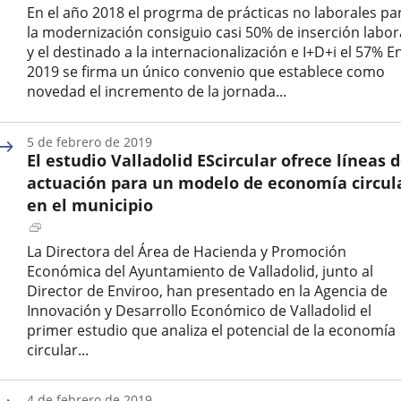
a
En el año 2018 el progrma de prácticas no laborales pa
una
la modernización consiguio casi 50% de inserción labor
aplicación
y el destinado a la internacionalización e I+D+i el 57% E
externa.
2019 se firma un único convenio que establece como
novedad el incremento de la jornada...
Fecha
de
5 de febrero de 2019
la
El estudio Valladolid EScircular ofrece líneas 
noticia
actuación para un modelo de economía circul
en el municipio
Enlace
a
La Directora del Área de Hacienda y Promoción
una
Económica del Ayuntamiento de Valladolid, junto al
aplicación
Director de Enviroo, han presentado en la Agencia de
externa.
Innovación y Desarrollo Económico de Valladolid el
primer estudio que analiza el potencial de la economía
circular...
Fecha
de
4 de febrero de 2019