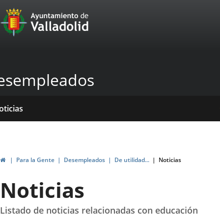
Portal
Jump to content
Web
del
Ayuntamiento
esempleados
de
Valladolid
ome
rvicios
entros
yudas
ormativas
blicaciones
oticias
genda
ubvenciones
Home
Para la Gente
Desempleados
De utilidad...
Noticias
Noticias
Listado de noticias relacionadas con educación