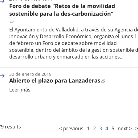
la
Foro de debate “Retos de la movilidad
noticia
sostenible para la des-carbonización”
Enlace
a
El Ayuntamiento de Valladolid, a través de su Agencia d
una
Innovación y Desarrollo Económico, organiza el lunes 1
aplicación
de febrero un Foro de debate sobre movilidad
externa.
sostenible, dentro del ámbito de la gestión sostenible d
desarrollo urbano y enmarcado en las acciones...
Fecha
de
30 de enero de 2019
la
Enlace
Abierto el plazo para Lanzaderas
noticia
a
Leer más
una
Fecha
aplicación
de
externa.
la
noticia
79 results
< previous
1
2
3
4
5
next >
>