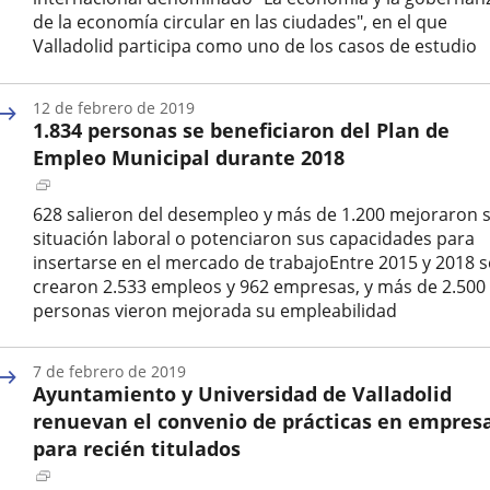
externa.
de la economía circular en las ciudades", en el que
Valladolid participa como uno de los casos de estudio
Fecha
de
12 de febrero de 2019
la
1.834 personas se beneficiaron del Plan de
noticia
Empleo Municipal durante 2018
Enlace
a
628 salieron del desempleo y más de 1.200 mejoraron 
una
situación laboral o potenciaron sus capacidades para
aplicación
insertarse en el mercado de trabajoEntre 2015 y 2018 s
externa.
crearon 2.533 empleos y 962 empresas, y más de 2.500
personas vieron mejorada su empleabilidad
Fecha
de
7 de febrero de 2019
la
Ayuntamiento y Universidad de Valladolid
noticia
renuevan el convenio de prácticas en empres
para recién titulados
Enlace