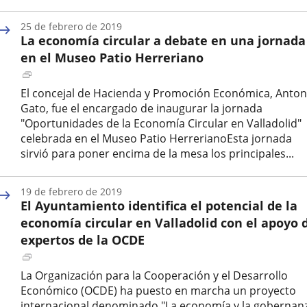
Fecha
de
25 de febrero de 2019
la
La economía circular a debate en una jornada
noticia
en el Museo Patio Herreriano
Enlace
a
El concejal de Hacienda y Promoción Económica, Anton
una
Gato, fue el encargado de inaugurar la jornada
aplicación
"Oportunidades de la Economía Circular en Valladolid"
externa.
celebrada en el Museo Patio HerrerianoEsta jornada
sirvió para poner encima de la mesa los principales...
Fecha
de
19 de febrero de 2019
la
El Ayuntamiento identifica el potencial de la
noticia
economía circular en Valladolid con el apoyo 
expertos de la OCDE
Enlace
a
La Organización para la Cooperación y el Desarrollo
una
Económico (OCDE) ha puesto en marcha un proyecto
aplicación
internacional denominado "La economía y la gobernan