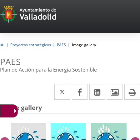
Portal
Web
del
Ayuntamiento
Home
Proyectos estratégicos
PAES
Image gallery
de
PAES
Valladolid
Plan de Acción para la Energía Sostenible
Twitter
Enlace
Facebook
Enlace
Linkedin
Enlace
Image
P
a
a
a
Image gallery
una
una
una
aplicación
aplicación
aplicación
externa.
externa.
externa.