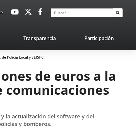
avaHeaderSocial
Enlace
Enlace
Enlace
Buscar
to
Buscar
a
a
a
una
una
una
aplicación
aplicación
aplicación
lace
Transparencia
Participación
externa.
externa.
externa.
na
 de Policía Local y SEISPC
licación
terna.
ones de euros a la
de comunicaciones
y la actualización del software y del
policías y bomberos.