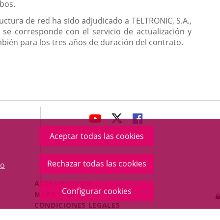
mbos.
ructura de red ha sido adjudicado a TELTRONIC, S.A.,
 se corresponde con el servicio de actualización y
bién para los tres años de duración del contrato.
avaHeaderSocial
ENLACE
ENLACE
ENLACE
A
A
A
Aceptar todas las cookies
UNA
UNA
UNA
APLICACIÓN
APLICACIÓN
APLICACIÓN
Rechazar todas las cookies
o
EXTERNA.
EXTERNA.
EXTERNA.
Menú
ACCESIBILIDAD
Configurar cookies
Legal
MAPA WEB
Footer
CONDICIONES LEGALES
POLÍTICA DE COOKIES