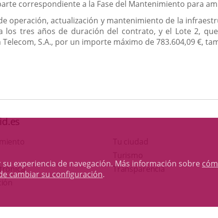
 parte correspondiente a la Fase del Mantenimiento para a
 de operación, actualización y mantenimiento de la infraest
 los tres años de duración del contrato, y el Lote 2, que
Telecom, S.A., por un importe máximo de 783.604,09 €, tam
id.es
amiento
Tu ciudad
Este
Turismo
rar su experiencia de navegación. Más información sobre
cóm
Enlace
enlace
trónica
Transparencia
de cambiar su configuración
.
a
se
ción
una
abrirá
aplicación
en
Otras webs del ayuntamiento