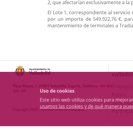
2, que afectarían exclusivamente a la
El Lote 1, correspondiente al servicio
por un importe de 549.922,76 €, para
mantenimiento de terminales a Tradia 
valladol
El Ayunt
Plaza Mayor, 1. 47001 Valladolid, España. Teléfono:
+34 983
Uso de cookies
426 100
Para ti
Este sitio web utiliza cookies para mejo
Sede Elec
usamos las cookies y de qué manera pue
Copyright 2025 - Ayuntamiento de Valladolid
Participa