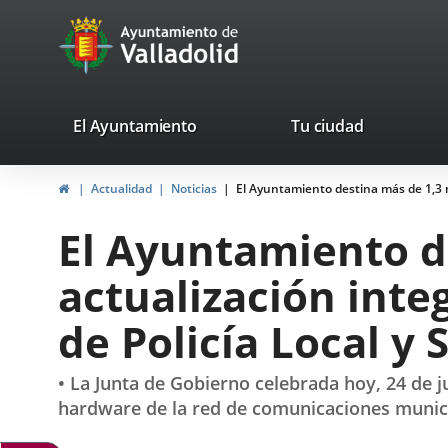
Portal
Saltar al contenido
avaTop
Web
del
Ayuntamiento
valladolid.es
El Ayuntamiento
Tu ciudad
de
Inicio
Actualidad
Noticias
El Ayuntamiento destina más de 1,3 m
Valladolid
El Ayuntamiento de
actualización inte
de Policía Local y 
• La Junta de Gobierno celebrada hoy, 24 de j
hardware de la red de comunicaciones municip