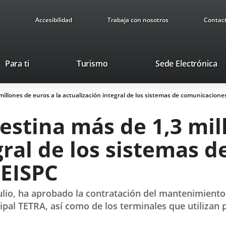
Accesibilidad
Trabaja con nosotros
Contac
Este
En
Para ti
Turismo
Sede Electrónica
enlace
a
se
u
illones de euros a la actualización integral de los sistemas de comunicaciones
abrirá
ap
en
ex
stina más de 1,3 mill
una
ventana
gral de los sistemas 
nueva.
SEISPC
ulio, ha aprobado la contratación del mantenimiento 
al TETRA, así como de los terminales que utilizan 