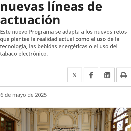
nuevas líneas de
actuación
Este nuevo Programa se adapta a los nuevos retos
que plantea la realidad actual como el uso de la
tecnología, las bebidas energéticas o el uso del
tabaco electrónico.
Twitter
Enlace
Facebook
Enlace
Linke
Enlace
I
a
a
a
una
una
una
Fecha
6 de mayo de 2025
de
aplicación
aplicación
aplica
la
noticia
externa.
externa.
extern