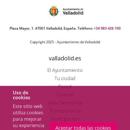
Plaza Mayor, 1. 47001 Valladolid, España. Teléfono:
+34 983 426 100
Copyright 2025 - Ayuntamiento de Valladolid
valladolid.es
El Ayuntamiento
Tu ciudad
Para ti
Uso de
Este
Turismo
cookies
enlace
Enlace
Sede Electrónica
Este sitio web
se
a
Transparencia
utiliza cookies
abrirá
una
Participación
para mejorar
su experiencia
en
aplicación
Aceptar todas las cookies