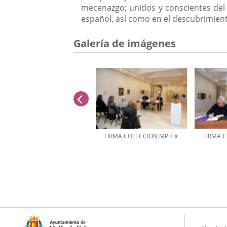
mecenazgo; unidos y conscientes del 
español, así como en el descubrimient
Galería de imágenes
anterior
FIRMA COLECCION MPH a
FIRMA 
Número
de
diapositivas:
3