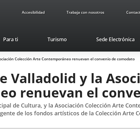
Accesibilidad
Trabaja con nosotros
Contac
Este
En
Para ti
Turismo
Sede Electrónica
enlace
a
se
u
Asociación Colección Arte Contemporáneo renuevan el convenio de comodato
abrirá
ap
en
ex
 Valladolid y la Asoc
una
ventana
eo renuevan el conv
nueva.
icipal de Cultura, y la Asociación Colección Arte C
gente de los fondos artísticos de la Colección Arte