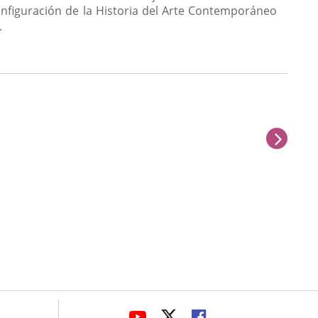
nfiguración de la Historia del Arte Contemporáneo
.
sigu
avaHeaderSocial
ENLACE
ENLACE
ENLACE