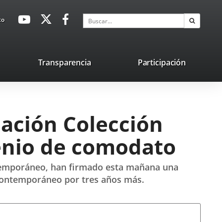
avaHeaderSocial
Enlace
Enlace
Enlace
Buscar
to
Buscar
a
a
a
una
una
una
aplicación
aplicación
aplicación
lace
Transparencia
Participación
externa.
externa.
externa.
na
licación
terna.
iación Colección
enio de comodato
ontemporáneo, han firmado esta mañana una
 Contemporáneo por tres años más.