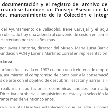
documentación y el registro del archivo de 
creándose también un Consejo Asesor con la
ión, mantenimiento de la Colección e integ
del Ayuntamiento de Valladolid, Irene Carvajal, y el adj
rubricado hoy una adenda al convenio de cesión en comodat
Herreriano por tres años más.
r Javier Hontoria, director del Museo, Maria Luisa Barrio,
undación AON y Lorena Martínez Corral en representación de
oráneo
oráneo fue creada en 1987 cuando una treintena de empres
asumieron el compromiso de contribuir a la conservación 
de arte con el objetivo de descubrir, rescatar y narrar la Hi
 realizarían aportaciones económicas anuales para a
a Directiva aprobaría la adquisición de éstas y la selecció
rante más de veinticinco años.
a y la Junta Directiva establecieron que las adquisicione