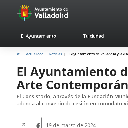
Portal
Saltar al contenido
avaTop
Web
del
Ayuntamiento
valladolid.es
El Ayuntamiento
Tu ciudad
de
Inicio
Actualidad
Noticias
El Ayuntamiento de Valladolid y la 
Valladolid
El Ayuntamiento de
Arte Contemporán
El Consistorio, a través de la Fundación Mun
adenda al convenio de cesión en comodato vi
Twitter
Enlace
Facebook
Enlace
Fecha
19 de marzo de 2024