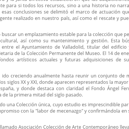
e para si todos los recursos, sino a una historia no narrad
e esas conclusiones se delimitó el marco de actuación qu
ente realizado en nuestro país, así como el rescate y pues
dió buscar un emplazamiento estable para la colección que p
y cultural, así como su mantenimiento y gestión. Esta 
entre el Ayuntamiento de Valladolid, titular del edificio 
taria de la Colección Permanente del Museo. El 14 de ene
ndos artísticos actuales y futuras adquisiciones de su
ido creciendo anualmente hasta reunir un conjunto de má
e los siglos XX y XXI, donde aparecen representados la mayo
spaña, y donde destaca con claridad el Fondo Ángel Ferr
 de la primera mitad del siglo pasado.
ndo una Colección única, cuyo estudio es imprescindible p
promiso con la "labor de mecenazgo" y confirmándola en s
o llamado Asociación Colección de Arte Contemporáneo lle