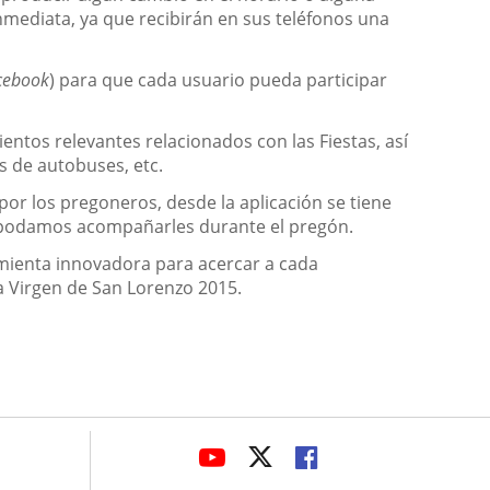
nmediata, ya que recibirán en sus teléfonos una
acebook
) para que cada usuario pueda participar
entos relevantes relacionados con las Fiestas, así
 de autobuses, etc.
or los pregoneros, desde la aplicación se tiene
dos podamos acompañarles durante el pregón.
ramienta innovadora para acercar a cada
 la Virgen de San Lorenzo 2015.
avaHeaderSocial
ENLACE
ENLACE
ENLACE
A
A
A