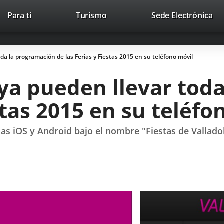
Este
En
Para ti
Turismo
Sede Electrónica
Accesibilidad
Trabaja con nosotros
Contac
enlace
a
se
un
abrirá
apl
oda la programación de las Ferias y Fiestas 2015 en su teléfono móvil
en
ext
una
 ya pueden llevar tod
ventana
nueva.
stas 2015 en su teléfo
mas iOS y Android bajo el nombre "Fiestas de Vallado