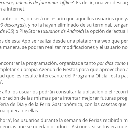
ecursos, además de funcionar ‘offline’
. Es decir, una vez desca
 a internet.
anteriores, no será necesario que aquellos usuarios que ya
00 descargas
), y no la hayan eliminado de su terminal, tenga
 de iOS
) o PlayStore (
usuarios de Android
) la opción de ‘actual
dos de esta App se realiza desde una plataforma web que per
a manera, se podrán realizar modificaciones y el usuario no
 encontrar la programación, organizada tanto
por días como 
mpletar su propia Agenda de Fiestas para que aprovechen a
ad que les resulte interesante del Programa Oficial, esta 
’.
ño los usuarios podrán consultar la ubicación o el recorr
valoración de las mismas para intentar mejorar futuras prog
a Feria de Día y de la Feria Gastronómica, con las casetas 
ualquiera de ellas.
a hora’, los usuarios durante la semana de Ferias recibirá
cidencias que se puedan producir. Así pues, si se tuviera qu