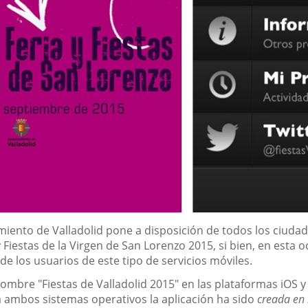
miento de Valladolid pone a disposición de todos los ciud
y Fiestas de la Virgen de San Lorenzo 2015, si bien, en est
e los usuarios de este tipo de servicios móviles.
 nombre "Fiestas de Valladolid 2015" en las plataformas iOS 
a ambos sistemas operativos la aplicación ha sido
creada en