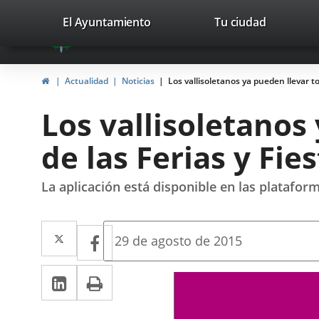
Portal
Saltar al contenido
valladolid.es
El Ayuntamiento
Tu ciudad
avaTop
Web
del
Inicio
Actualidad
Noticias
Los vallisoletanos ya pueden llevar t
Ayuntamiento
Los vallisoletanos
de
de las Ferias y Fie
Valladolid
La aplicación está disponible en las platafor
Twitter
Enlace
Facebook
Enlace
Fecha
29 de agosto de 2015
de
a
a
la
LinkedIn
Enlace
Imprimir
una
noticia
una
a
aplicación
aplicación