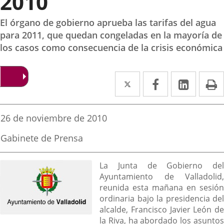
2010
El órgano de gobierno aprueba las tarifas del agua
para 2011, que quedan congeladas en la mayoría de
los casos como consecuencia de la crisis económica
Twitter
Enlace
Facebook
Enlace
Linke
Enlace
I
a
a
a
una
una
una
Fecha
26 de noviembre de 2010
de
aplicación
aplicación
aplica
la
Fuente
Gabinete de Prensa
noticia
externa.
externa.
extern
de
la
Descripción
noticia
La Junta de Gobierno del
Ayuntamiento de Valladolid,
reunida esta mañana en sesión
ordinaria bajo la presidencia del
alcalde, Francisco Javier León de
la Riva, ha abordado los asuntos