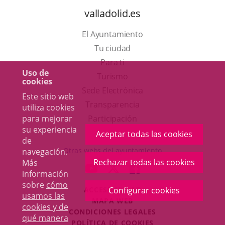
valladolid.es
El Ayuntamiento
Tu ciudad
Para ti
Uso de
Este
Turismo
cookies
enlace
Enlace
Sede Electrónica
Este sitio web
se
a
Transparencia
utiliza cookies
abrirá
una
para mejorar
Participación
su experiencia
en
aplicación
Aceptar todas las cookies
de
una
externa.
Otras webs del ayuntamiento
navegación.
ventana
Rechazar todas las cookies
Más
aderSocial
ENLACE
ENLACE
ENLACE
información
nueva.
A
A
A
sobre
cómo
ACCESIBILIDAD
Configurar cookies
UNA
UNA
UNA
usamos las
MAPA WEB
APLICACIÓN
APLICACIÓN
APLICACIÓN
cookies y de
r
CONDICIONES LEGALES
EXTERNA.
EXTERNA.
EXTERNA.
qué manera
POLÍTICA DE COOKIES