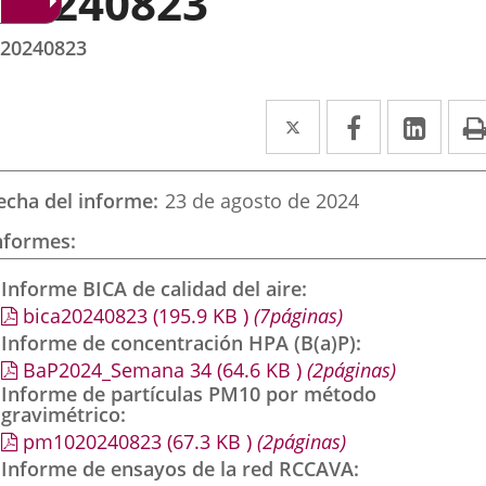
20240823
20240823
Twitter
Enlace
Facebook
Enlace
Link
Enla
a
a
a
una
una
una
echa del informe
23 de agosto de 2024
aplicación
aplicación
aplic
nformes
externa.
externa.
exte
Informe BICA de calidad del aire
bica20240823
(195.9
KB
)
(7páginas)
Informe de concentración HPA (B(a)P)
BaP2024_Semana 34
(64.6
KB
)
(2páginas)
Informe de partículas PM10 por método
gravimétrico
pm1020240823
(67.3
KB
)
(2páginas)
Informe de ensayos de la red RCCAVA