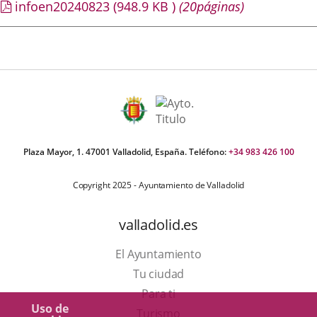
infoen20240823
(948.9
KB
)
(20páginas)
Plaza Mayor, 1. 47001 Valladolid, España. Teléfono:
+34 983 426 100
Copyright 2025 - Ayuntamiento de Valladolid
valladolid.es
El Ayuntamiento
Tu ciudad
Para ti
Uso de
Este
Turismo