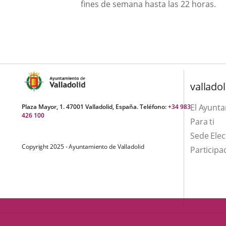
una
fines de semana hasta las 22 horas.
externa.
externa.
aplicación
externa.
valladol
El Ayunt
Plaza Mayor, 1. 47001 Valladolid, España. Teléfono:
+34 983
426 100
Para ti
Sede Elec
Copyright 2025 - Ayuntamiento de Valladolid
Participa