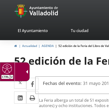
Portal
Saltar al contenido
avaTop
Web
del
Ayuntamiento
valladolid.es
El Ayuntamiento
Tu ciudad
de
Inicio
Actualidad
AGENDA
52 edición de la Feria del Libro de Val
Valladolid
52 edición de la Fe
CTRL
U
Datos
Twitter
Enlace
Facebook
Enlace
Fechas del evento
31
mayo
20
del
a
a
evento
LinkedIn
Enlace
Imprimir
una
una
Descripción
La Feria alberga un total de 51 exposit
a
aplicación
aplicación
autores) y ocho instituciones. Todos e