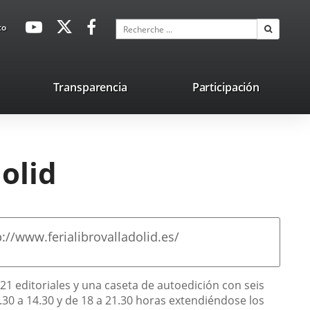
avaHeaderSocial
Enlace
Enlace
Enlace
Recherche
to
Recherch
a
a
a
una
una
una
aplicación
aplicación
aplicación
lace
Transparencia
Participación
externa.
externa.
externa.
na
licación
terna.
dolid
p://www.ferialibrovalladolid.es/
 21 editoriales y una caseta de autoedición con seis
.30 a 14.30 y de 18 a 21.30 horas extendiéndose los