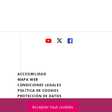
avaHeaderSocial
ENLACE
ENLACE
ENLACE
A
A
A
UNA
UNA
UNA
APLICACIÓN
APLICACIÓN
APLICACIÓN
EXTERNA.
EXTERNA.
EXTERNA.
Menú
ACCESIBILIDAD
Legal
MAPA WEB
Footer
CONDICIONES LEGALES
POLÍTICA DE COOKIES
PROTECCIÓN DE DATOS
Accepter tout cookies