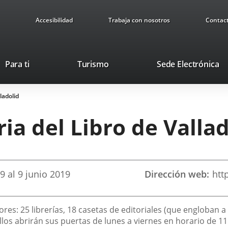
Accesibilidad
Trabaja con nosotros
Contac
Este
En
Para ti
Turismo
Sede Electrónica
enlace
a
se
u
ladolid
abrirá
ap
en
ex
ria del Libro de Valla
una
ventana
nueva.
19
al
9
junio
2019
Dirección web
htt
ores: 25 librerías, 18 casetas de editoriales (que engloban a
llos abrirán sus puertas de lunes a viernes en horario de 11