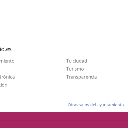
id.es
amiento
Tu ciudad
Este
Turismo
Enlace
enlace
trónica
Transparencia
a
se
ción
una
abrirá
aplicación
en
Otras webs del ayuntamiento
externa.
una
ventana
nueva.