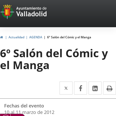
Portal
Saltar al contenido
Web
del
Ayuntamiento
Inicio
Actualidad
AGENDA
6º Salón del Cómic y el Manga
de
6º Salón del Cómic y
Valladolid
el Manga
Twitter
Enlace
Facebook
Enlace
Linke
Enlace
I
a
a
a
Datos
una
una
una
Fechas del evento
del
aplicación
aplicación
aplica
10
al
11
marzo
de 2012
evento