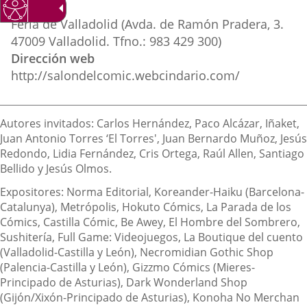
Lugar
externa.
externa.
extern
Feria de Valladolid (Avda. de Ramón Pradera, 3.
47009 Valladolid. Tfno.: 983 429 300)
Dirección web
http://salondelcomic.webcindario.com/
Descripción
Autores invitados: Carlos Hernández, Paco Alcázar, Iñaket,
Juan Antonio Torres ‘El Torres', Juan Bernardo Muñoz, Jesús
Redondo, Lidia Fernández, Cris Ortega, Raúl Allen, Santiago
Bellido y Jesús Olmos.
Expositores: Norma Editorial, Koreander-Haiku (Barcelona-
Catalunya), Metrópolis, Hokuto Cómics, La Parada de los
Cómics, Castilla Cómic, Be Awey, El Hombre del Sombrero,
Sushitería, Full Game: Videojuegos, La Boutique del cuento
(Valladolid-Castilla y León), Necromidian Gothic Shop
(Palencia-Castilla y León), Gizzmo Cómics (Mieres-
Principado de Asturias), Dark Wonderland Shop
(Gijón/Xixón-Principado de Asturias), Konoha No Merchan