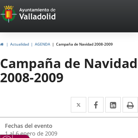
Portal
Saltar al contenido
Web
del
Ayuntamiento
Inicio
Actualidad
AGENDA
Campaña de Navidad 2008-2009
de
Campaña de Navidad
Valladolid
2008-2009
Twitter
Enlace
Facebook
Enlace
Linke
Enlace
I
a
a
a
Datos
una
una
una
Fechas del evento
del
aplicación
aplicación
aplica
1
al
6
enero
de 2009
evento