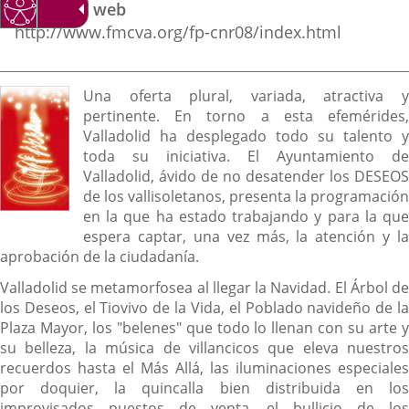
Dirección web
externa.
externa.
extern
http://www.fmcva.org/fp-cnr08/index.html
Descripción
Una oferta plural, variada, atractiva y
pertinente. En torno a esta efemérides,
Valladolid ha desplegado todo su talento y
toda su iniciativa. El Ayuntamiento de
Valladolid, ávido de no desatender los DESEOS
de los vallisoletanos, presenta la programación
en la que ha estado trabajando y para la que
espera captar, una vez más, la atención y la
aprobación de la ciudadanía.
Valladolid se metamorfosea al llegar la Navidad. El Árbol de
los Deseos, el Tiovivo de la Vida, el Poblado navideño de la
Plaza Mayor, los "belenes" que todo lo llenan con su arte y
su belleza, la música de villancicos que eleva nuestros
recuerdos hasta el Más Allá, las iluminaciones especiales
por doquier, la quincalla bien distribuida en los
improvisados puestos de venta, el bullicio de los