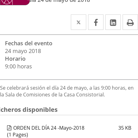
Twitter
Enlace
Facebook
Enlace
Linke
Enlace
I
a
a
a
Datos
una
una
una
Fechas del evento
del
aplicación
aplicación
aplica
24
mayo
2018
evento
Horario
externa.
externa.
extern
9:00 horas
Descripción
Se celebrará sesión el día 24 de mayo, a las 9:00 horas, en
la Sala de Comisiones de la Casa Consistorial.
icheros disponibles
ORDEN DEL DÍA 24 -Mayo-2018
35
KB
(1 Pages)