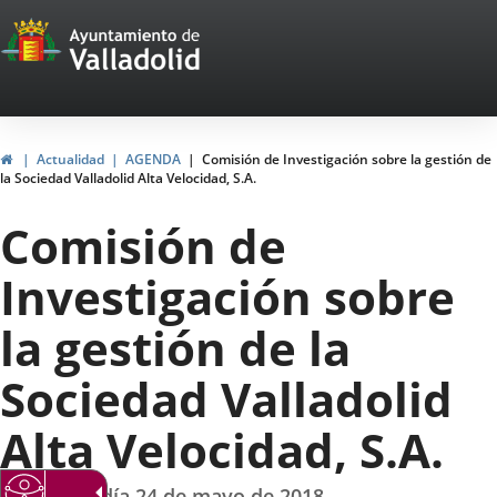
Portal
Saltar al contenido
Web
del
Ayuntamiento
Inicio
Actualidad
AGENDA
Comisión de Investigación sobre la gestión de
la Sociedad Valladolid Alta Velocidad, S.A.
de
Comisión de
Valladolid
Investigación sobre
la gestión de la
Sociedad Valladolid
Alta Velocidad, S.A.
sesión del día 24 de mayo de 2018