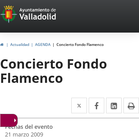
Portal
Saltar al contenido
Web
del
Ayuntamiento
Inicio
Actualidad
AGENDA
Concierto Fondo Flamenco
de
Concierto Fondo
Valladolid
Flamenco
Twitter
Enlace
Facebook
Enlace
Linke
Enlace
I
a
a
a
Datos
una
una
una
Fechas del evento
del
aplicación
aplicación
aplica
21
marzo
2009
evento