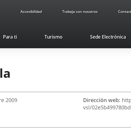
Accesibilidad
Trabaja con nosotros
Contac
Este
En
Para ti
Turismo
Sede Electrónica
enlace
a
se
u
abrirá
ap
en
ex
la
una
ventana
nueva.
re
2009
Dirección web
htt
vsl/02e5b499780bd