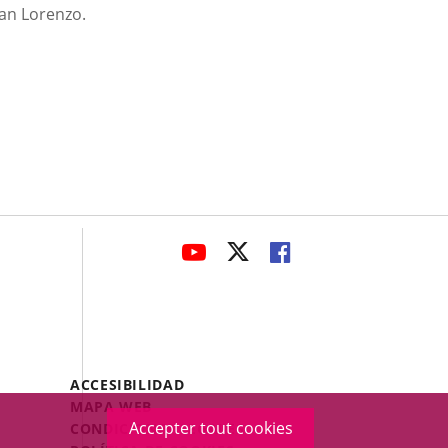
San Lorenzo.
avaHeaderSocial
ENLACE
ENLACE
ENLACE
A
A
A
UNA
UNA
UNA
APLICACIÓN
APLICACIÓN
APLICACIÓN
EXTERNA.
EXTERNA.
EXTERNA.
Menú
ACCESIBILIDAD
Legal
MAPA WEB
Footer
Accepter tout cookies
CONDICIONES LEGALES