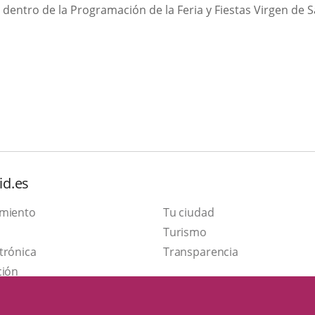
 dentro de la Programación de la Feria y Fiestas Virgen de 
id.es
amiento
Tu ciudad
Este
Turismo
Enlace
enlace
trónica
Transparencia
a
se
ción
una
abrirá
aplicación
en