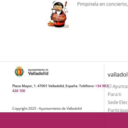
una
Descripción
externa.
Pimpinela en concierto,
externa.
aplicación
externa.
valladol
El Ayunt
Plaza Mayor, 1. 47001 Valladolid, España. Teléfono:
+34 983
426 100
Para ti
Sede Elec
Copyright 2025 - Ayuntamiento de Valladolid
Participa