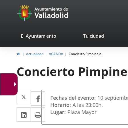
Portal
Saltar al contenido
avaTop
Web
del
Ayuntamiento
valladolid.es
El Ayuntamiento
Tu ciudad
de
Inicio
Actualidad
AGENDA
Concierto Pimpinela
Valladolid
Concierto Pimpine
Datos
Twitter
Enlace
Facebook
Enlace
Fechas del evento
10
septiemb
del
a
a
Horario
A las 23:00h.
evento
LinkedIn
Enlace
Imprimir
Lugar
Plaza Mayor
una
una
a
aplicación
aplicación