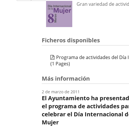
a
aplicación
aplicación
Descripción
Gran variedad de activid
una
externa.
externa.
aplicación
externa.
Ficheros disponibles
Programa de actividades del Día I
(1 Pages)
Más información
2 de marzo de 2011
El Ayuntamiento ha presenta
el programa de actividades pa
celebrar el Día Internacional d
Mujer