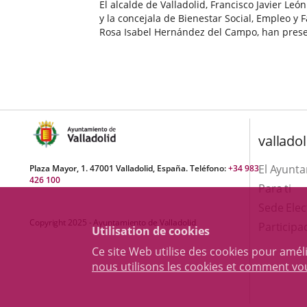
El alcalde de Valladolid, Francisco Javier León
y la concejala de Bienestar Social, Empleo y F
Rosa Isabel Hernández del Campo, han pres
en el programa de actividades para la conm
Fecha
del Día Internacional de la Mujer que...
de
la
noticia
valladol
El Ayunt
Plaza Mayor, 1. 47001 Valladolid, España. Teléfono:
+34 983
426 100
Para ti
Sede Elec
Copyright 2025 - Ayuntamiento de Valladolid
Participa
Utilisation de cookies
Ce site Web utilise des cookies pour amél
nous utilisons les cookies et comment v