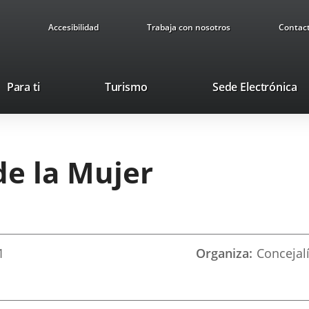
Accesibilidad
Trabaja con nosotros
Contac
Este
En
Para ti
Turismo
Sede Electrónica
enlace
a
se
u
abrirá
ap
en
ex
de la Mujer
una
ventana
nueva.
1
Organiza
Concejal