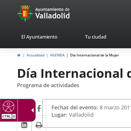
Portal
Saltar al contenido
avaTop
Web
del
Ayuntamiento
valladolid.es
El Ayuntamiento
Tu ciudad
de
Inicio
Actualidad
AGENDA
Día Internacional de la Mujer
Valladolid
Día Internacional 
Programa de actividades
Datos
Twitter
Enlace
Facebook
Enlace
Fechas del evento
8
marzo
201
del
a
a
Lugar
Valladolid
evento
LinkedIn
Enlace
Imprimir
una
una