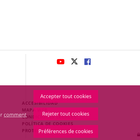
avaHeaderSocial
ENLACE
ENLACE
ENLACE
A
A
A
UNA
UNA
UNA
APLICACIÓN
APLICACIÓN
APLICACIÓN
EXTERNA.
EXTERNA.
EXTERNA.
Accepter tout cookies
Menú
ACCESIBILIDAD
Legal
MAPA WEB
Rejeter tout cookies
ur
comment
Footer
CONDICIONES LEGALES
POLÍTICA DE COOKIES
PROTECCIÓN DE DATOS
Préférences de cookies