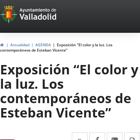
Portal
Saltar al contenido
Web
del
Ayuntamiento
Inicio
Actualidad
AGENDA
Exposición “El color y la luz. Los
contemporáneos de Esteban Vicente”
de
Exposición “El color y
Valladolid
la luz. Los
contemporáneos de
Esteban Vicente”
Twitter
Enlace
Facebook
Enlace
Linke
Enlace
I