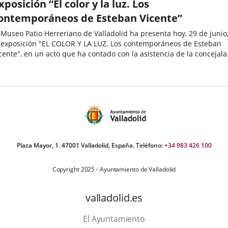
xposición “El color y la luz. Los
ontemporáneos de Esteban Vicente”
 Museo Patio Herreriano de Valladolid ha presenta hoy, 29 de junio
 exposición "EL COLOR Y LA LUZ. Los contemporáneos de Esteban
cente", en un acto que ha contado con la asistencia de la concejala
 Cultura y Turismo, Ana María Redondo.A través de esta...
echa
e
oticia
Plaza Mayor, 1. 47001 Valladolid, España. Teléfono:
+34 983 426 100
Copyright 2025 - Ayuntamiento de Valladolid
valladolid.es
El Ayuntamiento