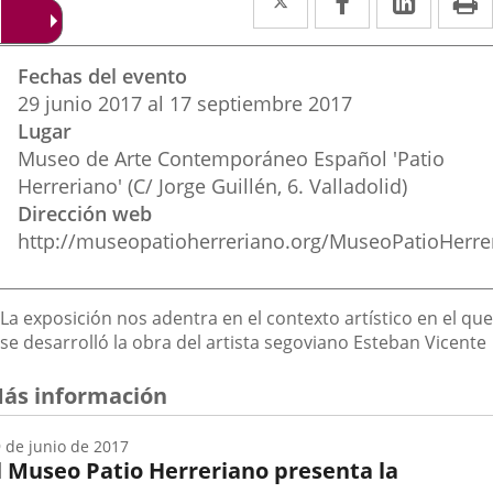
a
a
a
Datos
una
una
una
Fechas del evento
del
aplicación
aplicación
aplica
29
junio
2017
al
17
septiembre
2017
evento
Lugar
externa.
externa.
extern
Museo de Arte Contemporáneo Español 'Patio
Herreriano' (C/ Jorge Guillén, 6. Valladolid)
Dirección web
http://museopatioherreriano.org/MuseoPatioHerre
Descripción
La exposición nos adentra en el contexto artístico en el que
se desarrolló la obra del artista segoviano Esteban Vicente
ás información
 de junio de 2017
l Museo Patio Herreriano presenta la