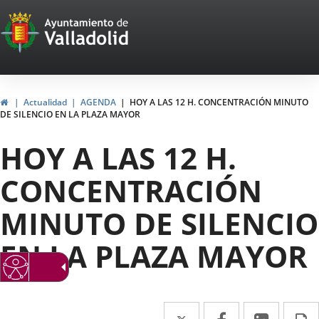
Portal
Saltar al contenido
Web
del
Ayuntamiento
Inicio
Actualidad
AGENDA
HOY A LAS 12 H. CONCENTRACIÓN MINUTO
DE SILENCIO EN LA PLAZA MAYOR
de
HOY A LAS 12 H.
Valladolid
CONCENTRACIÓN
MINUTO DE SILENCIO
EN LA PLAZA MAYOR
Twitter
Enlace
Facebook
Enlace
Linke
Enlace
I