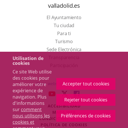
valladolid.es
El Ayuntamiento
Tu ciudad
Para ti
Este
Turismo
enlace
Enlace
Sede Electrónica
se
a
Transparencia
Utilisation de
cookies
abrirá
una
Participación
Ce site Web utilise
en
aplicación
des cookies pour
una
externa.
Accepter tout cookies
Otras webs del ayuntamiento
améliorer votre
ventana
expérience de
aderSocial
ENLACE
ENLACE
ENLACE
navigation. Plus
nueva.
Rejeter tout cookies
A
A
A
d'informations
ACCESIBILIDAD
UNA
UNA
UNA
sur
comment
MAPA WEB
APLICACIÓN
APLICACIÓN
APLICACIÓN
nous utilisons les
Préférences de cookies
r
CONDICIONES LEGALES
EXTERNA.
EXTERNA.
EXTERNA.
cookies et
POLÍTICA DE COOKIES