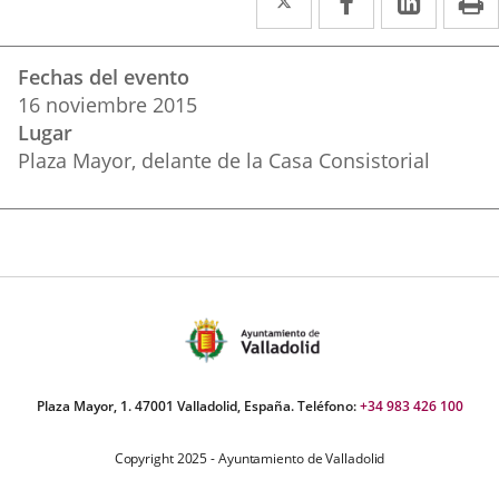
a
a
a
Datos
una
una
una
Fechas del evento
del
aplicación
aplicación
aplica
16
noviembre
2015
evento
Lugar
externa.
externa.
extern
Plaza Mayor, delante de la Casa Consistorial
Plaza Mayor, 1. 47001 Valladolid, España. Teléfono:
+34 983 426 100
Copyright 2025 - Ayuntamiento de Valladolid