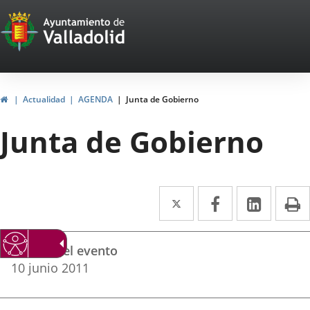
Portal
Saltar al contenido
Web
del
Ayuntamiento
Inicio
Actualidad
AGENDA
Junta de Gobierno
de
Junta de Gobierno
Valladolid
Twitter
Enlace
Facebook
Enlace
Linke
Enlace
I
a
a
a
Datos
una
una
una
Fechas del evento
del
aplicación
aplicación
aplica
10
junio
2011
evento
externa.
externa.
extern