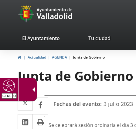
Portal
Saltar al contenido
avaTop
Web
del
Ayuntamiento
valladolid.es
El Ayuntamiento
Tu ciudad
de
Inicio
Actualidad
AGENDA
Junta de Gobierno
Valladolid
Junta de Gobierno
CTRL
U
Datos
Twitter
Enlace
Facebook
Enlace
Fechas del evento
3
julio
2023
del
a
a
evento
LinkedIn
Enlace
Imprimir
una
una
Descripción
Se celebrará sesión ordinaria el día 3 
a
aplicación
aplicación