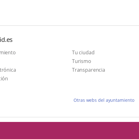
id.es
amiento
Tu ciudad
Este
Turismo
Enlace
enlace
trónica
Transparencia
a
se
ción
una
abrirá
aplicación
en
Otras webs del ayuntamiento
externa.
una
ventana
nueva.