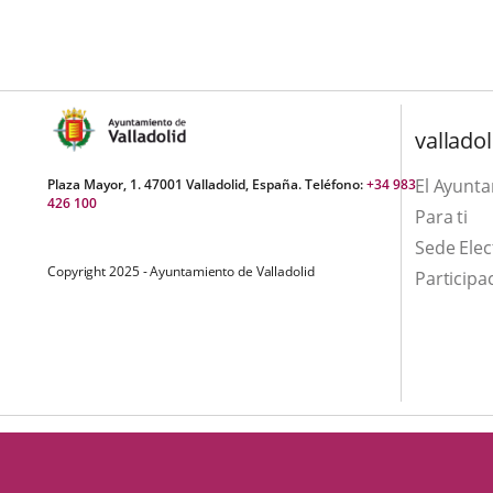
una
externa.
externa.
aplicación
externa.
valladol
El Ayunt
Plaza Mayor, 1. 47001 Valladolid, España. Teléfono:
+34 983
426 100
Para ti
Sede Elec
Copyright 2025 - Ayuntamiento de Valladolid
Participa