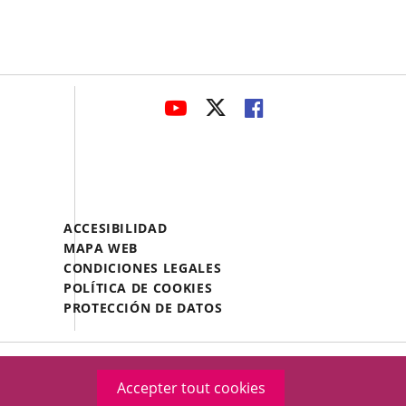
avaHeaderSocial
ENLACE
ENLACE
ENLACE
A
A
A
UNA
UNA
UNA
APLICACIÓN
APLICACIÓN
APLICACIÓN
EXTERNA.
EXTERNA.
EXTERNA.
Menú
ACCESIBILIDAD
Legal
MAPA WEB
Footer
CONDICIONES LEGALES
POLÍTICA DE COOKIES
PROTECCIÓN DE DATOS
Accepter tout cookies