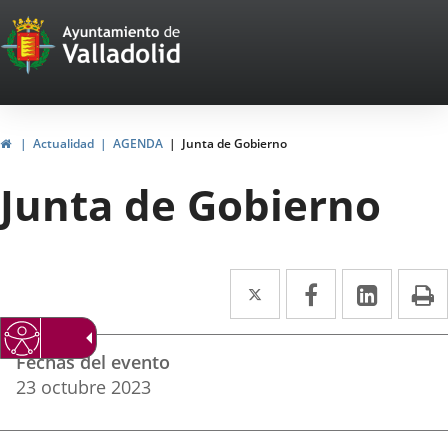
Portal
Saltar al contenido
Web
del
Ayuntamiento
Inicio
Actualidad
AGENDA
Junta de Gobierno
de
Junta de Gobierno
Valladolid
Twitter
Enlace
Facebook
Enlace
Linke
Enlace
I
a
a
a
Datos
una
una
una
Fechas del evento
del
aplicación
aplicación
aplica
23
octubre
2023
evento
externa.
externa.
extern