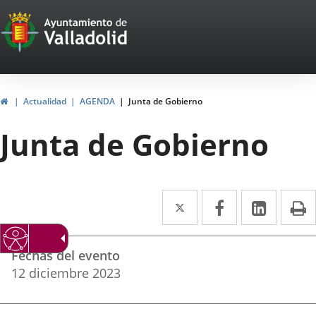
Portal
Saltar al contenido
Web
del
Ayuntamiento
Inicio
Actualidad
AGENDA
Junta de Gobierno
de
Junta de Gobierno
Valladolid
Twitter
Enlace
Facebook
Enlace
Linke
Enlace
I
a
a
a
Datos
una
una
una
Fechas del evento
del
aplicación
aplicación
aplica
12
diciembre
2023
evento
externa.
externa.
extern