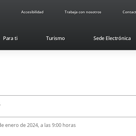
Accesibilidad
Trabaja con nosotros
Contac
Este
En
Para ti
Turismo
Sede Electrónica
enlace
a
se
u
abrirá
ap
en
ex
una
ventana
nueva.
4
de enero de 2024, a las 9:00 horas