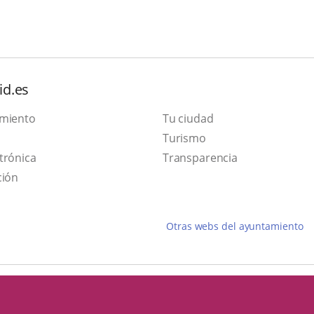
id.es
amiento
Tu ciudad
Este
Turismo
Enlace
enlace
trónica
Transparencia
a
se
ción
una
abrirá
aplicación
en
Otras webs del ayuntamiento
externa.
una
ventana
nueva.