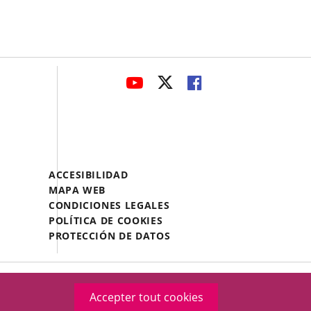
avaHeaderSocial
ENLACE
ENLACE
ENLACE
A
A
A
UNA
UNA
UNA
APLICACIÓN
APLICACIÓN
APLICACIÓN
EXTERNA.
EXTERNA.
EXTERNA.
Menú
ACCESIBILIDAD
Legal
MAPA WEB
Footer
CONDICIONES LEGALES
POLÍTICA DE COOKIES
PROTECCIÓN DE DATOS
Accepter tout cookies