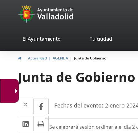
Portal
Saltar al contenido
avaTop
Web
del
Ayuntamiento
valladolid.es
El Ayuntamiento
Tu ciudad
de
Inicio
Actualidad
AGENDA
Junta de Gobierno
Valladolid
Junta de Gobierno
Datos
Twitter
Enlace
Facebook
Enlace
Fechas del evento
2
enero
202
del
a
a
evento
LinkedIn
Enlace
Imprimir
una
una
Descripción
Se celebrará sesión ordinaria el día 2 
a
aplicación
aplicación