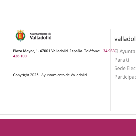
una
externa.
externa.
aplicación
externa.
valladol
El Ayunt
Plaza Mayor, 1. 47001 Valladolid, España. Teléfono:
+34 983
426 100
Para ti
Sede Elec
Copyright 2025 - Ayuntamiento de Valladolid
Participa