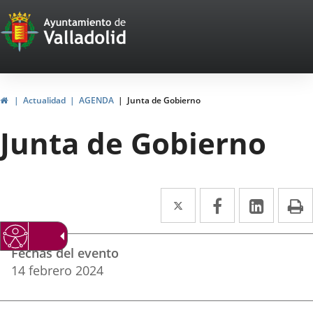
Portal
Saltar al contenido
Web
del
Ayuntamiento
Inicio
Actualidad
AGENDA
Junta de Gobierno
de
Junta de Gobierno
Valladolid
Twitter
Enlace
Facebook
Enlace
Linke
Enlace
I
a
a
a
Datos
una
una
una
Fechas del evento
del
aplicación
aplicación
aplica
14
febrero
2024
evento
externa.
externa.
extern